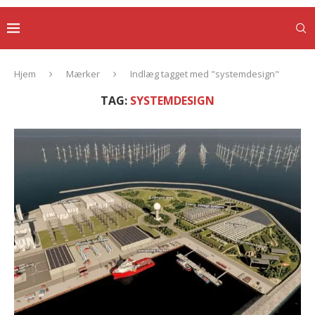
Hjem
Mærker
Indlæg tagget med "systemdesign"
TAG:
SYSTEMDESIGN