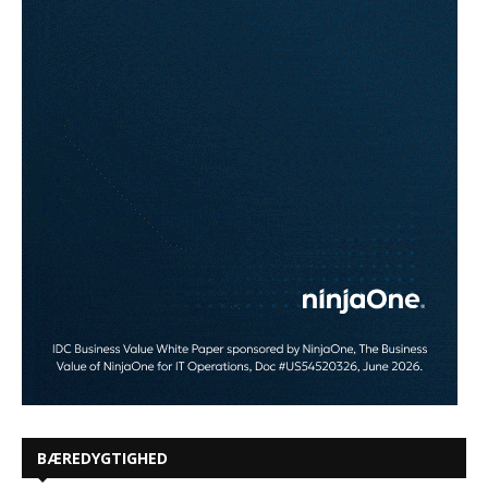
BÆREDYGTIGHED