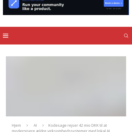
Hjem
AI
Kodesage rejser 42 mio DKK til at
modernisere ældre virksomhedssystemer med lokal AI