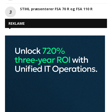
STIHL præsenterer FSA 70 R og FSA 110 R
REKLAME