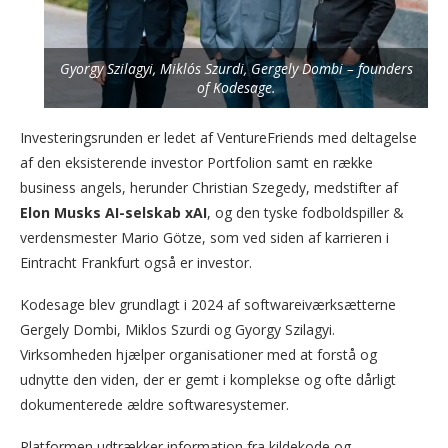
Gyorgy Szilagyi, Miklós Szurdi, Gergely Dombi – founders
of Kodesage.
Investeringsrunden er ledet af VentureFriends med deltagelse
af den eksisterende investor Portfolion samt en række
business angels, herunder Christian Szegedy, medstifter af
Elon Musks AI-selskab xAI
, og den tyske fodboldspiller &
verdensmester Mario Götze, som ved siden af karrieren i
Eintracht Frankfurt også er investor.
Kodesage blev grundlagt i 2024 af softwareiværksætterne
Gergely Dombi, Miklos Szurdi og Gyorgy Szilagyi.
Virksomheden hjælper organisationer med at forstå og
udnytte den viden, der er gemt i komplekse og ofte dårligt
dokumenterede ældre softwaresystemer.
Platformen udtrækker information fra kildekode og