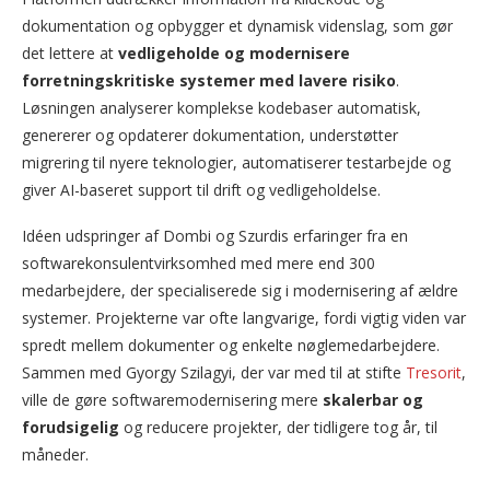
dokumentation og opbygger et dynamisk videnslag, som gør
det lettere at
vedligeholde og modernisere
forretningskritiske systemer med lavere risiko
.
Løsningen analyserer komplekse kodebaser automatisk,
genererer og opdaterer dokumentation, understøtter
migrering til nyere teknologier, automatiserer testarbejde og
giver AI-baseret support til drift og vedligeholdelse.
Idéen udspringer af Dombi og Szurdis erfaringer fra en
softwarekonsulentvirksomhed med mere end 300
medarbejdere, der specialiserede sig i modernisering af ældre
systemer. Projekterne var ofte langvarige, fordi vigtig viden var
spredt mellem dokumenter og enkelte nøglemedarbejdere.
Sammen med Gyorgy Szilagyi, der var med til at stifte
Tresorit
,
ville de gøre softwaremodernisering mere
skalerbar og
forudsigelig
og reducere projekter, der tidligere tog år, til
måneder.