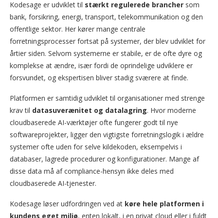
Kodesage er udviklet til
stærkt regulerede brancher
som
bank, forsikring, energi, transport, telekommunikation og den
offentlige sektor. Her kører mange centrale
forretningsprocesser fortsat på systemer, der blev udviklet for
årtier siden. Selvom systemerne er stabile, er de ofte dyre og
komplekse at ændre, især fordi de oprindelige udviklere er
forsvundet, og ekspertisen bliver stadig sværere at finde.
Platformen er samtidig udviklet til organisationer med strenge
krav til
datasuverænitet og datalagring
. Hvor moderne
cloudbaserede AI-værktøjer ofte fungerer godt til nye
softwareprojekter, ligger den vigtigste forretningslogik i ældre
systemer ofte uden for selve kildekoden, eksempelvis i
databaser, lagrede procedurer og konfigurationer. Mange af
disse data må af compliance-hensyn ikke deles med
cloudbaserede AI-tjenester.
Kodesage løser udfordringen ved at
køre hele platformen i
kundens eget miljø
, enten lokalt, i en privat cloud eller i fuldt