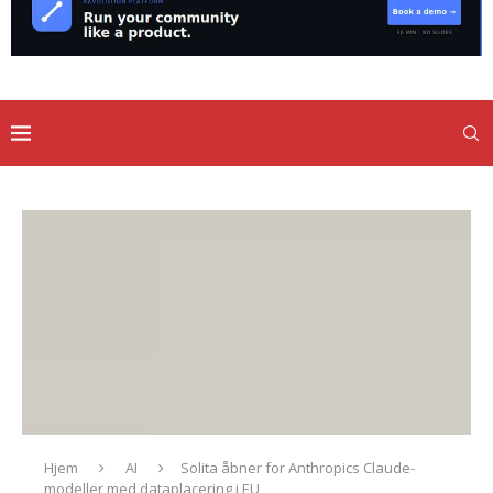
Hjem
AI
Solita åbner for Anthropics Claude-
modeller med dataplacering i EU