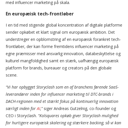
med influencer marketing på skala.
En europæisk tech-frontløber
I en tid med stigende global koncentration af digitale platforme
sender opkøbet et klart signal om europæisk ambition. Det
understreger en opblomstring af en europæisk forankret tech-
frontløber, der kan forme fremtidens influencer marketing på
egne præmisser med ansvarlig innovation, databeskyttelse og
kulturel mangfoldighed samt en stærk, uafhængig europæisk
platform for brands, bureauer og creators på den globale
scene.
“Vi har opbygget Storyclash som en af branchens førende SaaS-
leverandører inden for influencer marketing til DTC-brands i
DACH-regionen med et stærkt fokus på kontinuerlig innovation
særligt inden for
AI
,”
siger Andreas Gutzelnig, co-founder og
CEO i Storyclash.
“Kolsquares opkøb giver Storyclash mulighed
for hurtigere europæisk skalering og stærkere backing, så vi kan