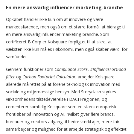
En mere ansvarlig influencer marketing-branche
Opkøbet handler ikke kun om at innovere og være
markedsførende, men også om et større formål: at bidrage til
en mere ansvarlig influencer marketing-branche. Som
certificeret B Corp er Kolsquare forpligtet til at sikre, at
væksten ikke kun måles i økonomi, men også skaber værdi for
samfundet.
Gennem funktioner som
Compliance Score
,
#InfluenceForGood-
filter
og
Carbon Footprint Calculator,
arbejder Kolsquare
allerede målrettet på at forene teknologisk innovation med
sociale og miljømæssige hensyn. Med Storyclash styrkes
virksomhedens tilstedeværelse i DACH-regionen, og
cementerer samtidig Kolsquare som en stærk europæisk
frontløber på innovation og AI, hvilket giver flere brands,
bureauer og creators adgang til bedre værktøjer, mere fair
samarbejder og mulighed for at arbejde strategisk og effektivt