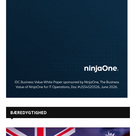
BÆREDYGTIGHED