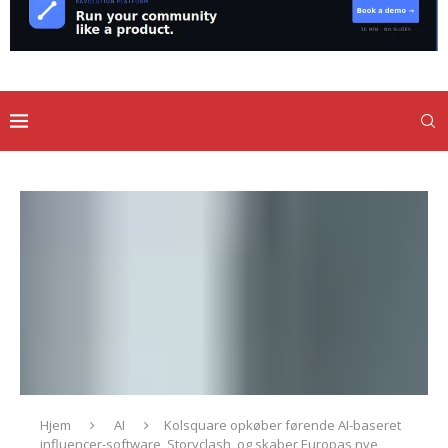
Hjem
AI
Kolsquare opkøber førende AI-baseret
influencer-software, Storyclash, og skaber Europas nye