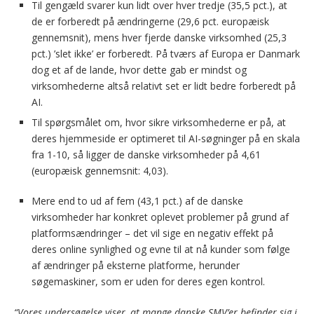
Til gengæld svarer kun lidt over hver tredje (35,5 pct.), at
de er forberedt på ændringerne (29,6 pct. europæisk
gennemsnit), mens hver fjerde danske virksomhed (25,3
pct.) ’slet ikke’ er forberedt. På tværs af Europa er Danmark
dog et af de lande, hvor dette gab er mindst og
virksomhederne altså relativt set er lidt bedre forberedt på
AI.
Til spørgsmålet om, hvor sikre virksomhederne er på, at
deres hjemmeside er optimeret til AI-søgninger på en skala
fra 1-10, så ligger de danske virksomheder på 4,61
(europæisk gennemsnit: 4,03).
Mere end to ud af fem (43,1 pct.) af de danske
virksomheder har konkret oplevet problemer på grund af
platformsændringer – det vil sige en negativ effekt på
deres online synlighed og evne til at nå kunder som følge
af ændringer på eksterne platforme, herunder
søgemaskiner, som er uden for deres egen kontrol.
“Vores undersøgelse viser, at mange danske SMV’er befinder sig i