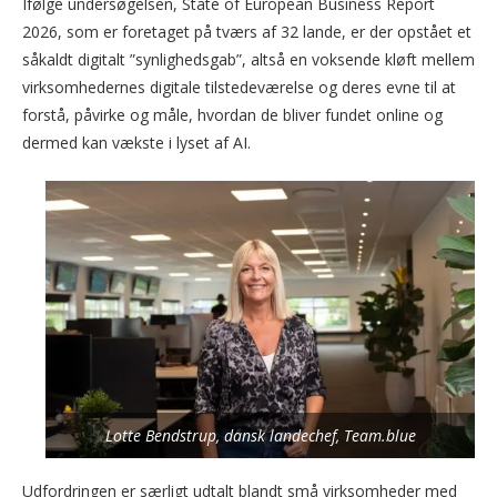
Ifølge undersøgelsen, State of European Business Report
2026, som er foretaget på tværs af 32 lande, er der opstået et
såkaldt digitalt ”synlighedsgab”, altså en voksende kløft mellem
virksomhedernes digitale tilstedeværelse og deres evne til at
forstå, påvirke og måle, hvordan de bliver fundet online og
dermed kan vækste i lyset af AI.
Lotte Bendstrup, dansk landechef, Team.blue
Udfordringen er særligt udtalt blandt små virksomheder med