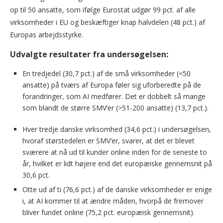
op til 50 ansatte, som ifølge Eurostat udgør 99 pct. af alle
virksomheder i EU og beskæftiger knap halvdelen (48 pct.) af
Europas arbejdsstyrke.
Udvalgte resultater fra undersøgelsen:
En tredjedel (30,7 pct.) af de små virksomheder (<50
ansatte) på tværs af Europa føler sig uforberedte på de
forandringer, som AI medfører. Det er dobbelt så mange
som blandt de større SMV’er (>51-200 ansatte) (13,7 pct.).
Hver tredje danske virksomhed (34,6 pct.) i undersøgelsen,
hvoraf størstedelen er SMV’er, svarer, at det er blevet
sværere at nå ud til kunder online inden for de seneste to
år, hvilket er lidt højere end det europæiske gennemsnit på
30,6 pct.
Otte ud af ti (76,6 pct.) af de danske virksomheder er enige
i, at AI kommer til at ændre måden, hvorpå de fremover
bliver fundet online (75,2 pct. europæisk gennemsnit).