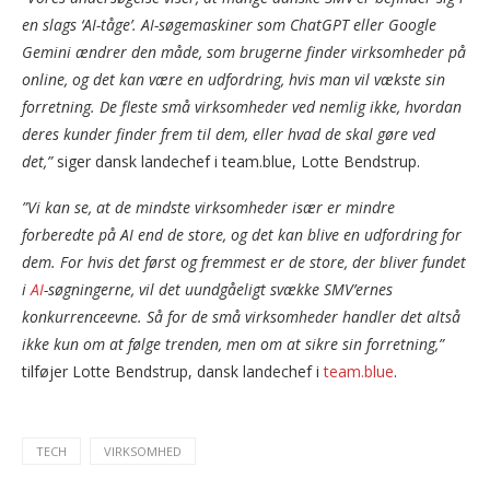
en slags ‘AI-tåge’. AI-søgemaskiner som ChatGPT eller Google
Gemini ændrer den måde, som brugerne finder virksomheder på
online, og det kan være en udfordring, hvis man vil vækste sin
forretning. De fleste små virksomheder ved nemlig ikke, hvordan
deres kunder finder frem til dem, eller hvad de skal gøre ved
det,”
siger dansk landechef i team.blue, Lotte Bendstrup.
”Vi kan se, at de mindste virksomheder især er mindre
forberedte på AI end de store, og det kan blive en udfordring for
dem. For hvis det først og fremmest er de store, der bliver fundet
i
AI
-søgningerne, vil det uundgåeligt svække SMV’ernes
konkurrenceevne. Så for de små virksomheder handler det altså
ikke kun om at følge trenden, men om at sikre sin forretning,”
tilføjer Lotte Bendstrup, dansk landechef i
team.blue
.
TECH
VIRKSOMHED