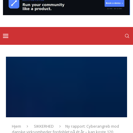
Hjem
SIKKERHED
Ny rapport: Cyberangreb mod
danske virksomheder fordoblet på ét år – kan koste 120