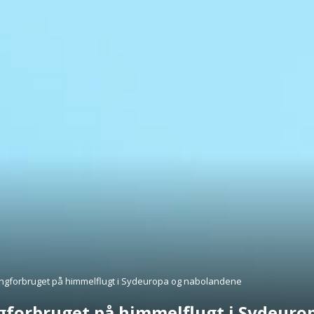
ngforbruget på himmelflugt i Sydeuropa og nabolandene
gforbruget på himmelflugt i Sydeuro