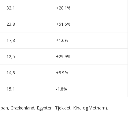
32,1
+28.1%
23,8
+51.6%
17,8
+1.6%
12,5
+29.9%
14,8
+8.9%
15,1
-1.8%
 Japan, Grækenland, Egypten, Tjekkiet, Kina og Vietnam).