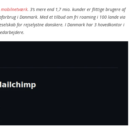
G
mobilnetværk
. 3’s mere end 1,7 mio. kunder er flittige brugere af
aforbrug i Danmark. Med et tilbud om fri roaming i 100 lande via
eselskab for rejselystne danskere. I Danmark har 3 hovedkontor i
medarbejdere.