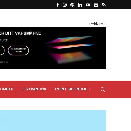
Reklame
SOMHED
LEVERANDØR
EVENT KALENDER