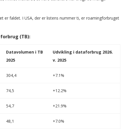
t er faldet. I USA, der er listens nummer ti, er roamingforbruget
forbrug (TB):
Datavolumen i TB
Udvikling i dataforbrug 2026.
2025
v. 2025
304,4
+7.1%
74,5
+12.2%
54,7
+21.9%
48,1
+7.0%