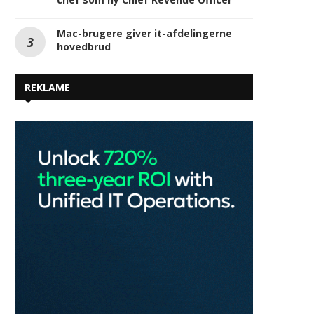
menneskelig styring
The Cloud People investerer fortsat
stærk vækst i Norden og Danmark –
rekrutterer ServiceNows nordiske
chef som ny Chief Revenue Officer
Mac-brugere giver it-afdelingerne
hovedbrud
REKLAME