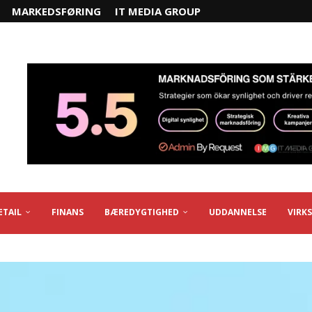
MARKEDSFØRING
IT MEDIA GROUP
ETAIL
FINANS
BÆREDYGTIGHED
UDDANNELSE
VIRK