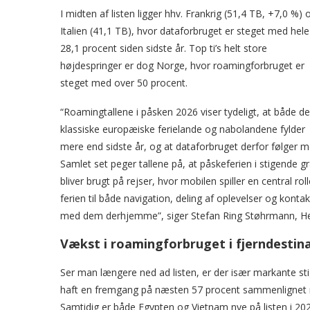
I midten af listen ligger hhv. Frankrig (51,4 TB, +7,0 %) 
Italien (41,1 TB), hvor dataforbruget er steget med hele
28,1 procent siden sidste år. Top ti’s helt store
højdespringer er dog Norge, hvor roamingforbruget er
steget med over 50 procent.
“Roamingtallene i påsken 2026 viser tydeligt, at både de
klassiske europæiske ferielande og nabolandene fylder
mere end sidste år, og at dataforbruget derfor følger m
Samlet set peger tallene på, at påskeferien i stigende g
bliver brugt på rejser, hvor mobilen spiller en central roll
ferien til både navigation, deling af oplevelser og kontak
med dem derhjemme”, siger Stefan Ring Støhrmann, He
Vækst i roamingforbruget i fjerndestin
Ser man længere ned ad listen, er der især markante stig
haft en fremgang på næsten 57 procent sammenlignet 
Samtidig er både Egypten og Vietnam nye på listen i 2026