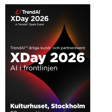
Nordiske it-chefer kæmper med
forældede systemer og overvejelser
om cloud
REKLAME