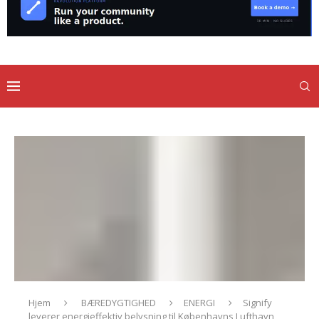
Hjem
BÆREDYGTIGHED
ENERGI
Signify
leverer energieffektiv belysning til Københavns Lufthavn