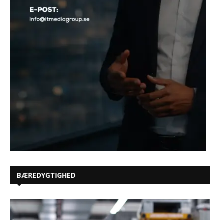
BÆREDYGTIGHED