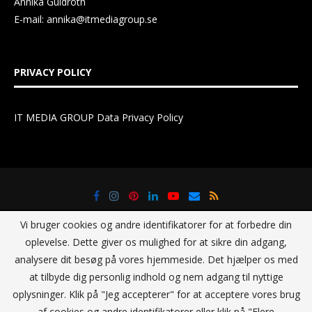
Annika Guldroth
E-mail:
annika@itmediagroup.se
PRIVACY POLICY
IT MEDIA GROUP Data Privacy Policy
Vi bruger cookies og andre identifikatorer for at forbedre din
oplevelse. Dette giver os mulighed for at sikre din adgang,
analysere dit besøg på vores hjemmeside. Det hjælper os med
at tilbyde dig personlig indhold og nem adgang til nyttige
@2021 - All Right Reserved. Designed and Developed by
IT Media
oplysninger. Klik på "Jeg accepterer" for at acceptere vores brug
Group Sverige AB
af cookies og andre identifikatorer eller klik på "Flere