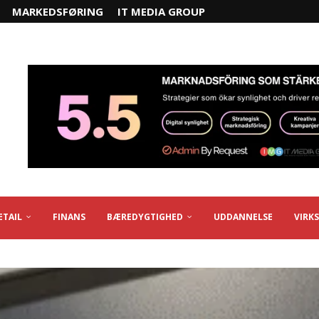
MARKEDSFØRING
IT MEDIA GROUP
ETAIL
FINANS
BÆREDYGTIGHED
UDDANNELSE
VIRK