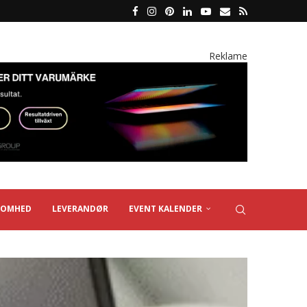
Reklame
SOMHED
LEVERANDØR
EVENT KALENDER