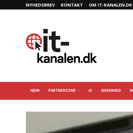
NYHEDSBREV
KONTAKT
OM IT-KANALEN.DK
HJEM
PARTNERZONE
AI
SIKKERHED
R