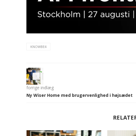
KNOWBE4
forrige indlæg
Ny Wiser Home med brugervenlighed i højsædet
RELATE