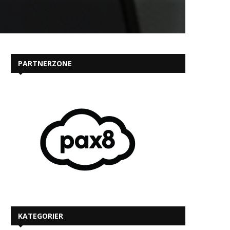
PARTNERZONE
KATEGORIER
MEST LÆSTE PÅ IT-KANALEN.DK