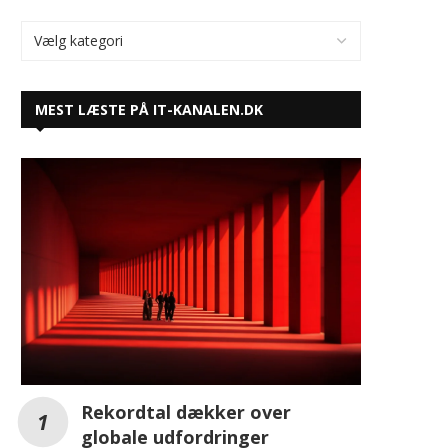
Rekordtal dækker over
globale udfordringer
Dansk Erhverv inviterer til seminar om
virksomhedshandel
Danske virksomheder på nordisk