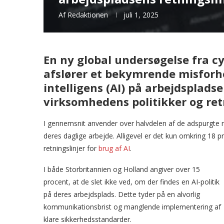
Af
Redaktionen
juli 1, 2025
En ny global undersøgelse fra 
afslører et bekymrende misforh
intelligens (AI) på arbejdsplad
virksomhedens politikker og retn
I gennemsnit anvender over halvdelen af de adspurgte me
deres daglige arbejde. Alligevel er det kun omkring 18 pr
retningslinjer for
brug af AI
.
I både Storbritannien og Holland angiver over 15
procent, at de slet ikke ved, om der findes en AI-politik
på deres arbejdsplads. Dette tyder på en alvorlig
kommunikationsbrist og manglende implementering af
klare sikkerhedsstandarder.