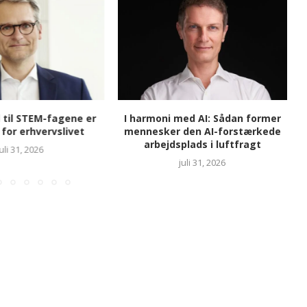
 til STEM-fagene er
I harmoni med AI: Sådan former
 for erhvervslivet
mennesker den AI-forstærkede
arbejdsplads i luftfragt
o
juli 31, 2026
juli 31, 2026