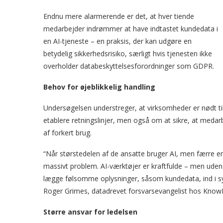
Endnu mere alarmerende er det, at hver tiende
medarbejder indrømmer at have indtastet kundedata i
en AI-tjeneste – en praksis, der kan udgøre en
betydelig sikkerhedsrisiko, særligt hvis tjenesten ikke
overholder databeskyttelsesforordninger som GDPR.
Behov for øjeblikkelig handling
Undersøgelsen understreger, at virksomheder er nødt til 
etablere retningslinjer, men også om at sikre, at m
af forkert brug.
“Når størstedelen af de ansatte bruger AI, men færre e
massivt problem. AI-værktøjer er kraftfulde – men uden
lægge følsomme oplysninger, såsom kundedata, ind i syst
Roger Grimes, datadrevet forsvarsevangelist hos Know
Større ansvar for ledelsen