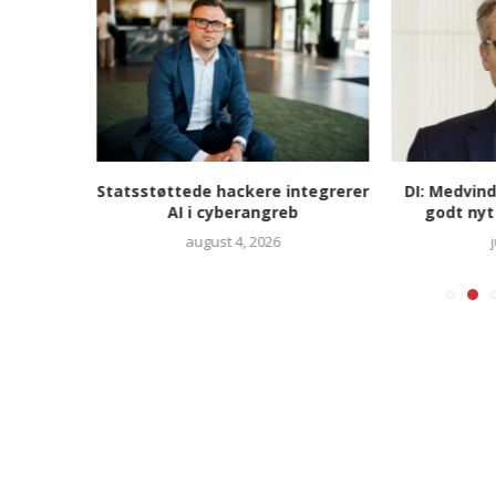
strategi
Statsstøttede hackere integrerer
DI: Medvind
om IT hos
AI i cyberangreb
godt nyt
august 4, 2026