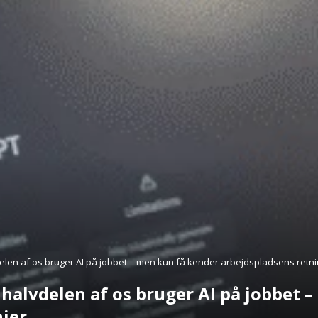
len af os bruger AI på jobbet – men kun få kender arbejdspladsens retnin
halvdelen af os bruger AI på jobbet 
njer