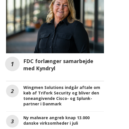
FDC forlænger samarbejde
med Kyndryl
Wingmen Solutions indgår aftale om
Virtuozzos CEO Kurt Daniel om
Siemens udvikler
køb af Trifork Security og bliver den
fremtidens cloud-infrastruktur
selvverificerende agentb
toneangivende Cisco- og Splunk-
g hvordan CyberFrame anvendes
AI-arbejdsgange til halvl
partner i Danmark
i...
PCB-design
juli 30, 2026
juli 30, 2026
Ny malware angreb knap 13.000
danske virksomheder i juli
REKLAME