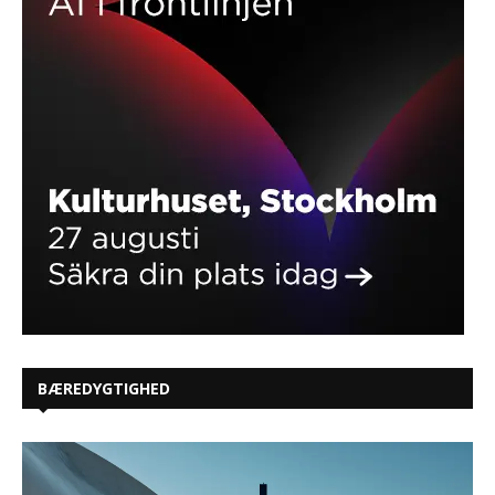
BÆREDYGTIGHED