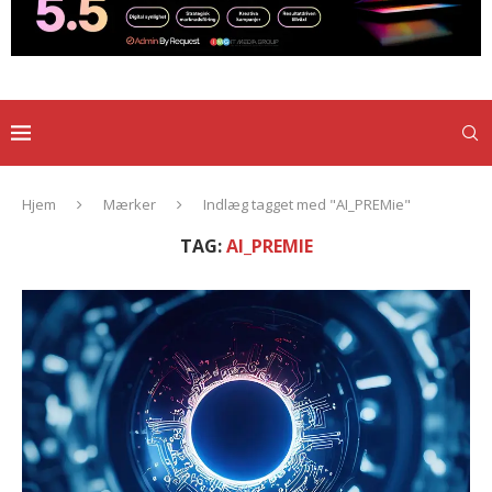
Hjem
Mærker
Indlæg tagget med "AI_PREMie"
TAG:
AI_PREMIE