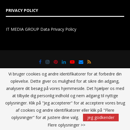
PRIVACY POLICY
IT MEDIA GROUP Data Privacy Policy
Vi bruger cookies og andre identifikatorer for at forbedre din
oplevelse. Dette giver os mulighed for at sikre din adgang,
analysere dit besøg på vores hjemmeside. Det hjælper os med
at tilbyde dig personlig indhold og nem adgang til nyttige
@2021 - All Right Reserved. Designed and Developed by
IT Media
oplysninger. Klik på "Jeg accepterer" for at acceptere vores brug
Group Sverige AB
af cookies og andre identifikatorer eller klik på "Flere
oplysninger" for at justere dine valg.
jeg godkender
TILBAGE TIL TOPPEN
Flere oplysninger >>