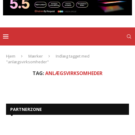
Hjem
Mærker
Indlæg tagget med
"anlægsvirksomheder"
TAG:
ANLÆGSVIRKSOMHEDER
PARTNERZONE