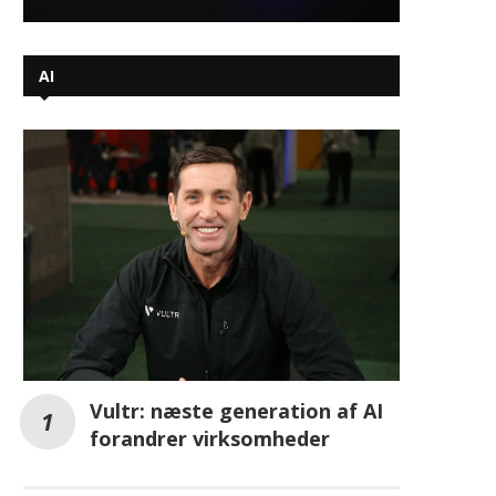
Vultr: næste generation af AI
forandrer virksomheder
L´Oréal gør brug af AI til at skabe
bæredygtig kosmetik
Cisco klar med sikkerhedsløsning til
AI-agenter: Skal beskytte
virksomhedernes nye digitale