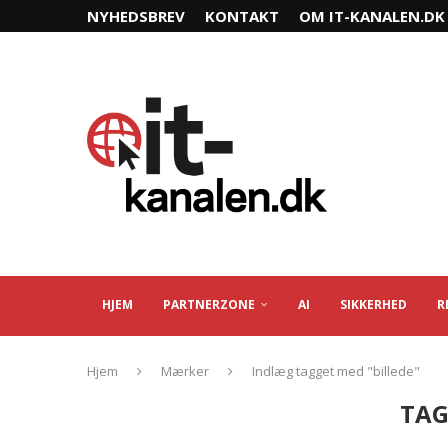
NYHEDSBREV
KONTAKT
OM IT-KANALEN.DK
HJEM
PARTNERZONE
AI
SIKKERHED
R
Hjem
Mærker
Indlæg tagget med "billede"
TAG