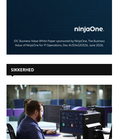
SIKKERHED
itm8 indgår samarbejde med
eksperter i ransomware-
forhandling