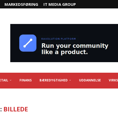
MARKEDSFØRING
IT MEDIA GROUP
ETAIL
FINANS
BÆREDYGTIGHED
UDDANNELSE
VIRK
:
BILLEDE