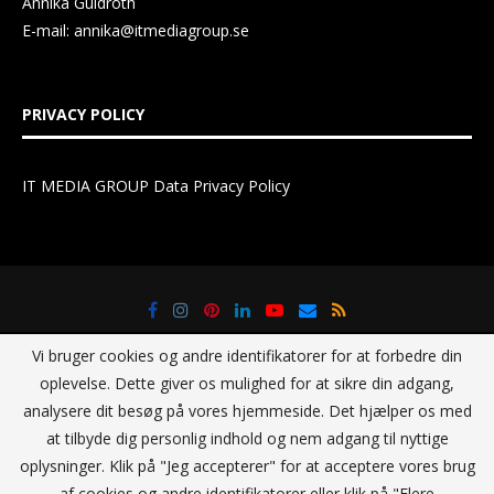
Annika Guldroth
E-mail:
annika@itmediagroup.se
PRIVACY POLICY
IT MEDIA GROUP Data Privacy Policy
Vi bruger cookies og andre identifikatorer for at forbedre din
oplevelse. Dette giver os mulighed for at sikre din adgang,
analysere dit besøg på vores hjemmeside. Det hjælper os med
at tilbyde dig personlig indhold og nem adgang til nyttige
@2021 - All Right Reserved. Designed and Developed by
IT Media
oplysninger. Klik på "Jeg accepterer" for at acceptere vores brug
Group Sverige AB
af cookies og andre identifikatorer eller klik på "Flere