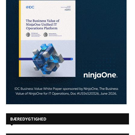
BÆREDYGTIGHED