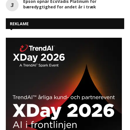
Epson opnår EcoVadis Platinum for
bæredygtighed for andet år i træk
REKLAME