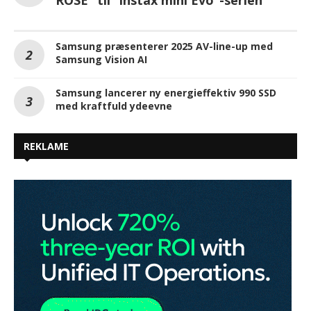
ROSE” til “instax mini Evo”-serien
Samsung præsenterer 2025 AV-line-up med
Samsung Vision AI
Samsung lancerer ny energieffektiv 990 SSD
med kraftfuld ydeevne
REKLAME