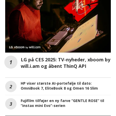
LG på CES 2025: TV-nyheder, xboom by
will.i.am og åbent ThinQ API
HP viser største AI-portefølje til dato:
OmniBook 7, EliteBook 8 og Omen 16 Slim
Fujifilm tilføjer en ny farve “GENTLE ROSE” til
“instax mini Evo”-serien