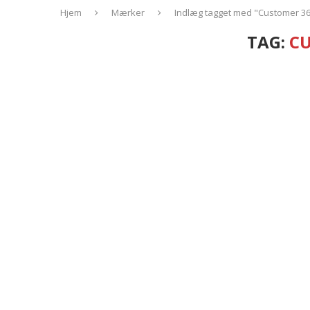
Hjem
Mærker
Indlæg tagget med "Customer 3
TAG:
CU