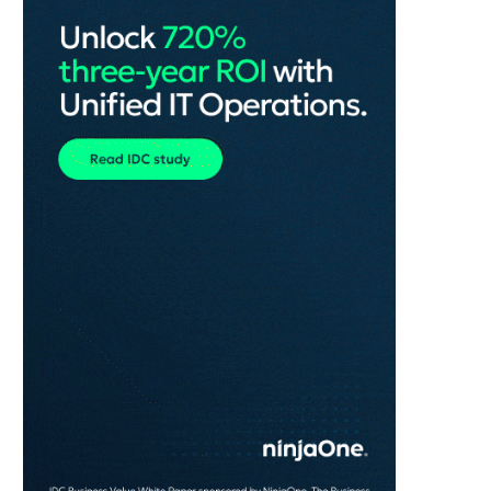
udviklingen af opskriftskort
REKLAME