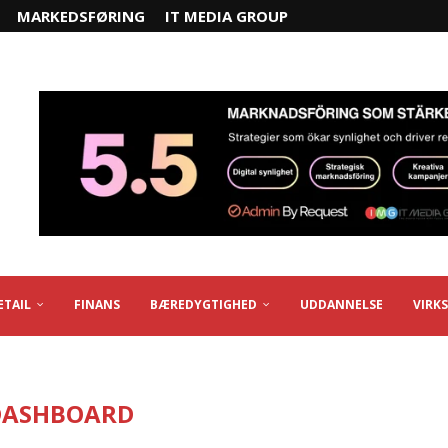
MARKEDSFØRING
IT MEDIA GROUP
ETAIL
FINANS
BÆREDYGTIGHED
UDDANNELSE
VIRK
DASHBOARD