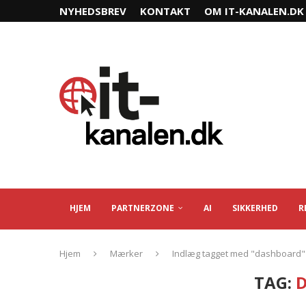
NYHEDSBREV
KONTAKT
OM IT-KANALEN.DK
HJEM
PARTNERZONE
AI
SIKKERHED
R
Hjem
Mærker
Indlæg tagget med "dashboard"
TAG: