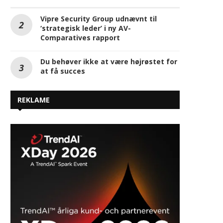
Ny rapport: GitHub er en
guldgrube for cyberkriminelle
Vipre Security Group udnævnt til
‘strategisk leder’ i ny AV-
Comparatives rapport
Du behøver ikke at være højrøstet for
at få succes
REKLAME