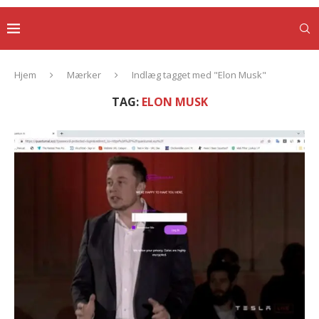
Hjem
Mærker
Indlæg tagget med "Elon Musk"
TAG:
ELON MUSK