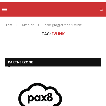
Hjem
Mærker
Indlæg tagget med "EVlink"
TAG:
EVLINK
PARTNERZONE