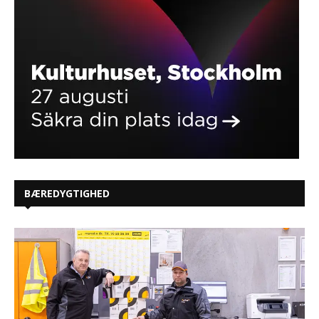
BÆREDYGTIGHED