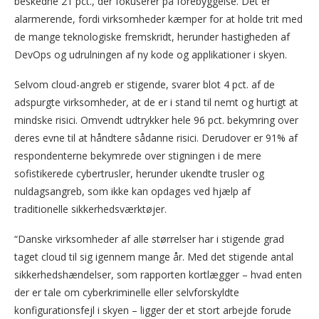
beskedne 21 pct., der fokuserer på forebyggelse. Det er
alarmerende, fordi virksomheder kæmper for at holde trit med
de mange teknologiske fremskridt, herunder hastigheden af
DevOps og udrulningen af ny kode og applikationer i skyen.
Selvom cloud-angreb er stigende, svarer blot 4 pct. af de
adspurgte virksomheder, at de er i stand til nemt og hurtigt at
mindske risici. Omvendt udtrykker hele 96 pct. bekymring over
deres evne til at håndtere sådanne risici. Derudover er 91% af
respondenterne bekymrede over stigningen i de mere
sofistikerede cybertrusler, herunder ukendte trusler og
nuldagsangreb, som ikke kan opdages ved hjælp af
traditionelle sikkerhedsværktøjer.
“Danske virksomheder af alle størrelser har i stigende grad
taget cloud til sig igennem mange år. Med det stigende antal
sikkerhedshændelser, som rapporten kortlægger – hvad enten
der er tale om cyberkriminelle eller selvforskyldte
konfigurationsfejl i skyen – ligger der et stort arbejde forude