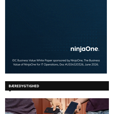
BÆREDYGTIGHED