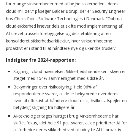
for mange virksomheder med at højne sikkerheden i deres
cloud-miljøer,” påpeger Balder Borup, der er Security Engineer
hos Check Point Software Technologies i Danmark. “Optimal
cloud-sikkerhed kræver dels et skifte mod implementering af
AI-drevet trusselsforebyggelse og dels etablering af en
konsolideret sikkerhedsarkitektur, hvor virksomhederne
proaktivt er i stand til at håndtere nye og ukendte trusler.”
Indsigter fra 2024-rapporten:
Stigning i cloud-hændelser: Sikkerhedshændelser i skyen er
steget med 154% sammenlignet med sidste år.
Bekymringer over risikostyring: Hele 96% af
respondenterne svarer, at de er bekymrede over deres
evne til effektivt at håndtere cloud-risici, hvilket afspejler en
betydelig stigning fra tidligere år.
AI-teknologier tages hurtigt i brug: Virksomhederne har
skiftet fokus, idet hele 91 pct. svarer, at de prioriterer AI for
at forbedre deres sikkerhed ved at udnytte AI til proaktiv