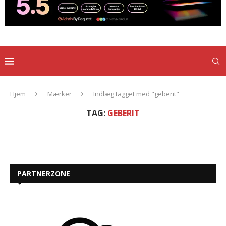
Hjem
Mærker
Indlæg tagget med "geberit"
TAG:
GEBERIT
PARTNERZONE