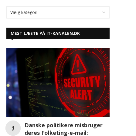
Danske politikere misbruger
deres Folketing-e-mail:
Næsten halvdelen af danske
politikere har lækket
information på Dark Web
Samsung bringer “Open Always Wins”