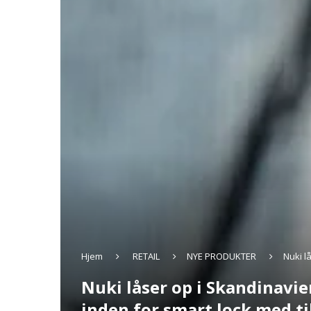
Hjem
RETAIL
NYE PRODUKTER
Nuki l
Nuki låser op i Skandinavie
inden for smart lock med t