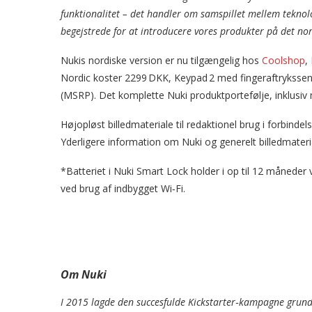
funktionalitet – det handler om samspillet mellem teknolo
begejstrede for at introducere vores produkter på det n
Nukis nordiske version er nu tilgængelig hos
Coolshop
,
Nordic koster 2299 DKK, Keypad 2 med fingeraftrykssens
(MSRP). Det komplette Nuki produktportefølje, inklusiv 
Højopløst billedmateriale til redaktionel brug i forbi
Yderligere information om Nuki og generelt billedmateri
*Batteriet i Nuki Smart Lock holder i op til 12 måneder 
ved brug af indbygget Wi‑Fi.
Om Nuki
I 2015 lagde den succesfulde Kickstarter‑kampagne grunds