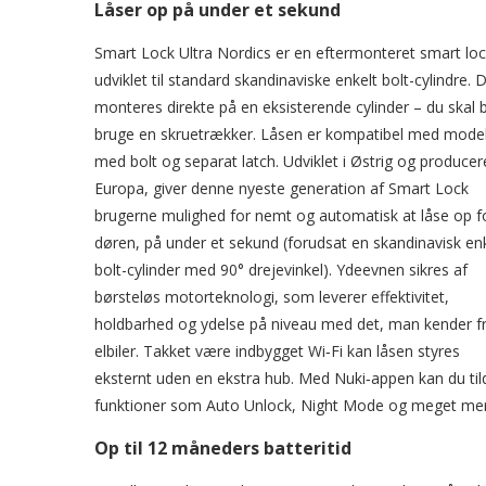
Låser op på under et sekund
Smart Lock Ultra Nordics er en eftermonteret smart lo
udviklet til standard skandinaviske enkelt bolt-cylindre. 
monteres direkte på en eksisterende cylinder – du skal b
bruge en skruetrækker. Låsen er kompatibel med model
med bolt og separat latch. Udviklet i Østrig og producere
Europa, giver denne nyeste generation af Smart Lock
brugerne mulighed for nemt og automatisk at låse op f
døren, på under et sekund (forudsat en skandinavisk en
bolt-cylinder med 90° drejevinkel). Ydeevnen sikres af
børsteløs motorteknologi, som leverer effektivitet,
holdbarhed og ydelse på niveau med det, man kender f
elbiler. Takket være indbygget Wi‑Fi kan låsen styres
eksternt uden en ekstra hub. Med Nuki‑appen kan du tild
funktioner som Auto Unlock, Night Mode og meget mer
Op til 12 måneders batteritid