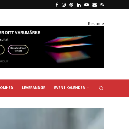
Reklame
SOMHED
LEVERANDØR
EVENT KALENDER