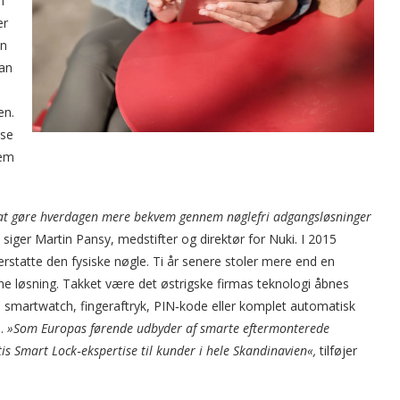
n
er
en
kan
en.
 se
jem
: at gøre hverdagen mere bekvem gennem nøglefri adgangsløsninger
,
siger Martin Pansy, medstifter og direktør for Nuki. I 2015
rstatte den fysiske nøgle. Ti år senere stoler mere end en
nne løsning. Takket være det østrigske firmas teknologi åbnes
 smartwatch, fingeraftryk, PIN‑kode eller komplet automatisk
.
»Som Europas førende udbyder af smarte eftermonterede
tis Smart Lock‑ekspertise til kunder i hele Skandinavien«,
tilføjer