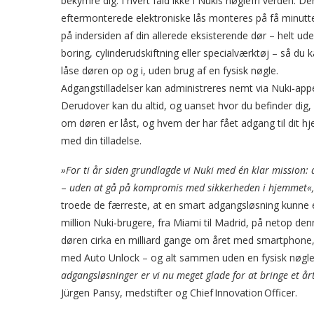
bekymre dig. I hvert fald ikke i Nukis nøglefri verden. De
eftermonterede elektroniske lås monteres på få minutt
på indersiden af din allerede eksisterende dør – helt ud
boring, cylinderudskiftning eller specialværktøj – så du 
låse døren op og i, uden brug af en fysisk nøgle.
Adgangstilladelser kan administreres nemt via Nuki‑app
Derudover kan du altid, og uanset hvor du befinder dig,
om døren er låst, og hvem der har fået adgang til dit h
med din tilladelse.
»For ti år siden grundlagde vi Nuki med én klar mission
–
uden at gå på kompromis med sikkerheden i hjemmet«
troede de færreste, at en smart adgangsløsning kunne e
million Nuki‑brugere, fra Miami til Madrid, på netop de
døren cirka en milliard gange om året med smartphone,
med Auto Unlock – og alt sammen uden en fysisk nøgle
adgangsløsninger er vi nu meget glade for at bringe et år
Jürgen Pansy, medstifter og Chief Innovation Officer.