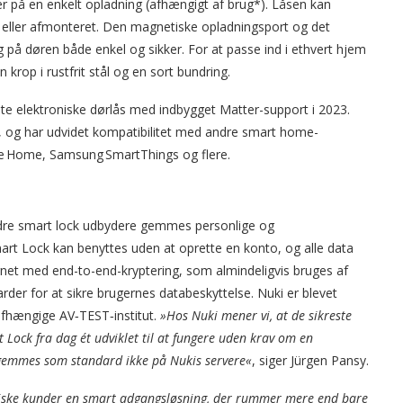
der på en enkelt opladning (afhængigt af brug*). Låsen kan
 eller afmonteret. Den magnetiske opladningsport og det
ng på døren både enkel og sikker. For at passe ind i ethvert hjem
rop i rustfrit stål og en sort bundring.
te elektroniske dørlås med indbygget Matter-support i 2023.
er, og har udvidet kompatibilitet med andre smart home-
e Home, Samsung SmartThings og flere.
andre smart lock udbydere gemmes personlige og
art Lock kan benyttes uden at oprette en konto, og alle data
gnet med end-to-end-kryptering, som almindeligvis bruges af
der for at sikre brugernes databeskyttelse. Nuki er blevet
afhængige AV‑TEST‑institut.
»Hos Nuki mener vi, at de sikreste
 Lock fra dag ét udviklet til at fungere uden krav om en
g gemmes som standard ikke på Nukis servere«
, siger Jürgen Pansy.
naviske kunder en smart adgangsløsning, der rummer mere end bare