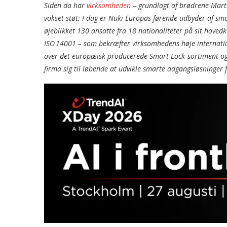
Siden da har
virksomheden
– grundlagt af brødrene Martin
vokset støt: I dag er Nuki Europas førende udbyder af s
øjeblikket 130 ansatte fra 18 nationaliteter på sit hovedk
ISO 14001 – som bekræfter virksomhedens høje internation
over det europæisk producerede Smart Lock‑sortiment og et
firma sig til løbende at udvikle smarte adgangsløsninger f