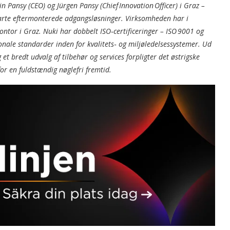
 Pansy (CEO) og Jürgen Pansy (Chief Innovation Officer) i Graz –
marte eftermonterede adgangsløsninger. Virksomheden har i
ontor i Graz. Nuki har dobbelt ISO‑certificeringer – ISO 9001 og
ale standarder inden for kvalitets‑ og miljøledelsessystemer. Ud
 bredt udvalg af tilbehør og services forpligter det østrigske
or en fuldstændig nøglefri fremtid.