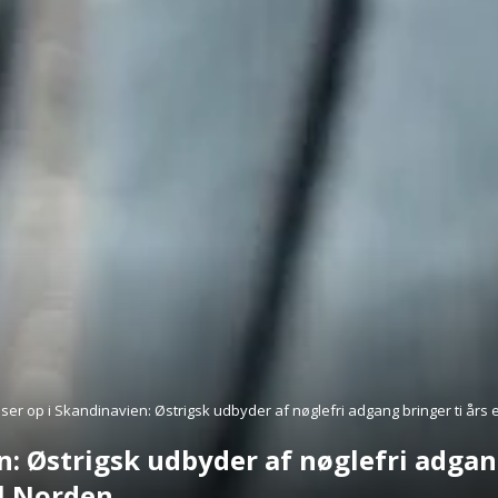
åser op i Skandinavien: Østrigsk udbyder af nøglefri adgang bringer ti års 
n: Østrigsk udbyder af nøglefri adgang
il Norden