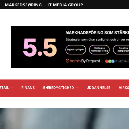
MARKEDSFØRING
IT MEDIA GROUP
ETAIL
FINANS
BÆREDYGTIGHED
UDDANNELSE
VIRK