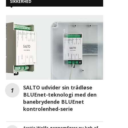
SALTO udvider sin trådløse
BLUEnet-teknologi med den
banebrydende BLUEnet
kontrolenhed-serie
Arctic Wolfs gennemfører nu køb af
Cylance fra BlackBerry
Opråb fra CyberPilot og SMV Danmark:
Black Friday giver hackere frit spil
mod danske virksomheder