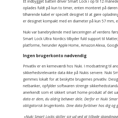
Et indbygget batteri driver Smart Lock i op til 12 måne
oplades fuldt på kun to timer, enten monteret på døren
tilhørende kabel er specielt designet til at gøre opladni
er designet kompakt med en diameter på kun 57 mm, en k
Nuki var banebrydende med lanceringen af verdens førs
Smart Lock Ultra Nordics tilbyder fuld support til Matt
platforme, herunder Apple Home, Amazon Alexa, Googl
Ingen brugerkonto nødvendig
Privatliv er en kerneværdi hos Nuki. I modsætning til 
sikkerhedsrelevante data ikke på Nukis servere. Nuki Sm
gemmes lokalt for at beskytte brugernes privatliv. Desi
netbanker, opfylder softwaren strenge sikkerhedsstandar
anerkendt som et sikkert smart home-produkt af det u
data er dem, du aldrig behøver dele. Derfor er Nuki Smart
obligatorisk brugerkonto. Dine data forbliver hos dig o
»Nuki Smart Locks skiller sig ud ved at tilbyde skandi