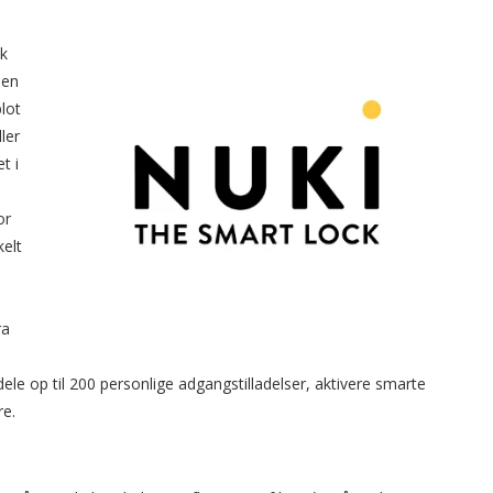
ck
Den
lot
ler
t i
or
kelt
ra
ele op til 200 personlige adgangstilladelser, aktivere smarte
e.