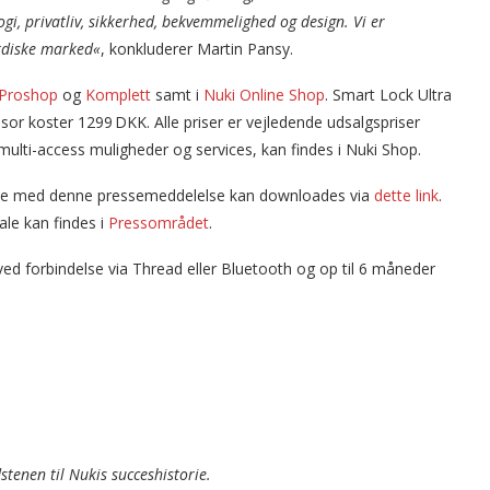
gi, privatliv, sikkerhed, bekvemmelighed og design. Vi er
ordiske marked«
, konkluderer Martin Pansy.
Proshop
og
Komplett
samt i
Nuki Online Shop
. Smart Lock Ultra
or koster 1299 DKK. Alle priser er vejledende udsalgspriser
multi-access muligheder og services, kan findes i Nuki Shop.
ndelse med denne pressemeddelelse kan downloades via
dette link
.
ale kan findes i
Pressområdet
.
ved forbindelse via Thread eller Bluetooth og op til 6 måneder
tenen til Nukis succeshistorie.