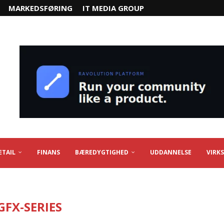
MARKEDSFØRING
IT MEDIA GROUP
ETAIL
FINANS
BÆREDYGTIGHED
UDDANNELSE
VIRK
GFX-SERIES