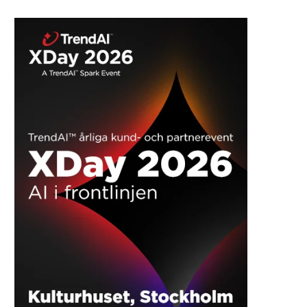
Stihl Re 140 Vario Control – Innovativ
højtryksrenser til hjem og have
REKLAME