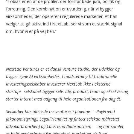
“Tobias er en af de profiler, der forstår både jura, politik og
forretning. Den kombination er uvurderlig, når vi bygger
virksomheder, der opererer i regulerede markeder. At han
vælger at gå aktivt ind i NextLab, ser vi som et stærkt signal
om, hvor vi er på vej hen.”
NextLab Ventures er et dansk venture studio, der udvikler og
bygger egne AI-virksomheder. I modsætning til traditionelle
investeringsselskaber investerer NextLab ikke i eksterne
startups selskabet bygger selv. Idé, produkt, team og eksekvering
starter internt med adgang til hele organisationen fra dag ét.
Selskabet har allerede tre ventures i pipeline — PayFriend
(økonomistyring), LegalFriend (et ny fintect selskab målrettet
advokatbranchen) og CarFriend (bilbranchen) — og har samlet
et hold med erfaring fra teknologi, marketing, drift og