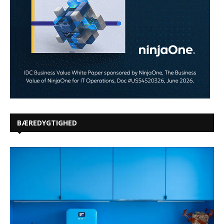
BÆREDYGTIGHED