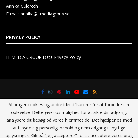
Annika Guldroth
E-mail:
annika@itmediagroup.se
PRIVACY POLICY
IT MEDIA GROUP Data Privacy Policy
Vi bruger cookies og andre identifikatorer for at forbedre din
oplevelse. Dette giver os mulighed for at sikre din adgang,
analysere dit besøg på vores hjemmeside. Det hjælper os med
at tilbyde dig personlig indhold og nem adgang til nyttige
@2021 - All Right Reserved. Designed and Developed by
IT Media
oplysninger. Klik på "Jeg accepterer" for at acceptere vores brug