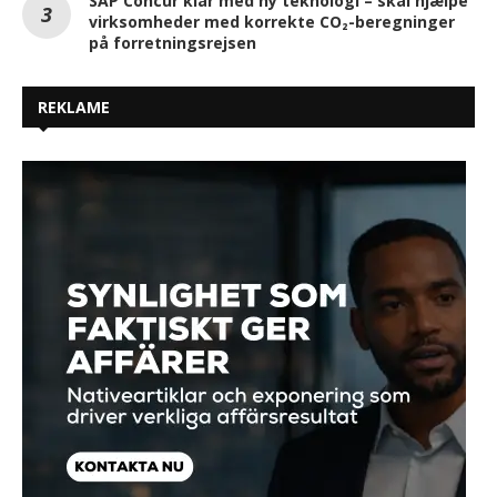
SAP Concur klar med ny teknologi – skal hjælpe
virksomheder med korrekte CO₂-beregninger
på forretningsrejsen
REKLAME