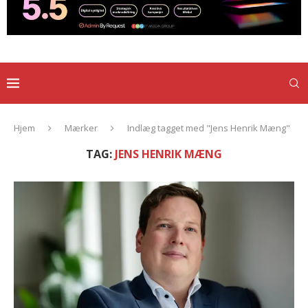
Hjem
Mærker
Indlæg tagget med "Jens Henrik Mæng"
TAG:
JENS HENRIK MÆNG