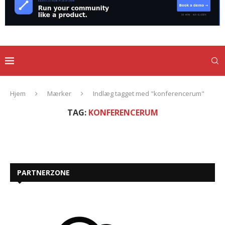
Hjem
Mærker
Indlæg tagget med "konferencerum"
TAG:
KONFERENCERUM
PARTNERZONE