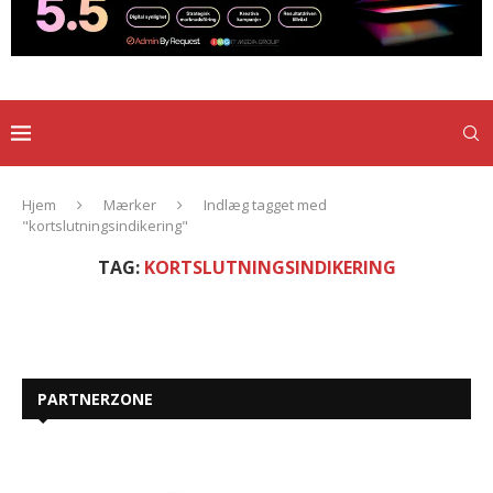
Hjem
Mærker
Indlæg tagget med
"kortslutningsindikering"
TAG:
KORTSLUTNINGSINDIKERING
PARTNERZONE