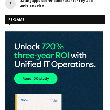
Datingapps scorer bundkarakter i ny app-
undersøgelse
REKLAME