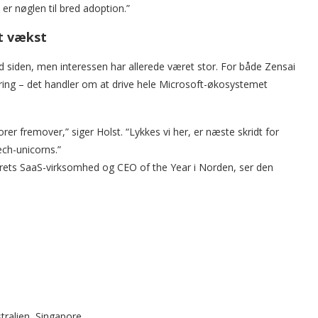
 er nøglen til bred adoption.”
t vækst
 siden, men interessen har allerede været stor. For både Zensai
ing – det handler om at drive hele Microsoft-økosystemet
orer fremover,” siger Holst. “Lykkes vi her, er næste skridt for
ch-unicorns.”
 Årets SaaS-virksomhed og CEO of the Year i Norden, ser den
tralien, Singapore