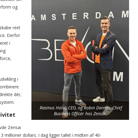
erform og
 skabe reel
ce. Derfor
eret i
ang
force,
dvikling i
kombinere
irekte dér,
osystem.
Rasmus Holst, CEO, og Robin Daniels, Chief
Business Officer hos Zensai,
ivitet
vde Zensai
llioner dollars. I dag ligger tallet i midten af 40-