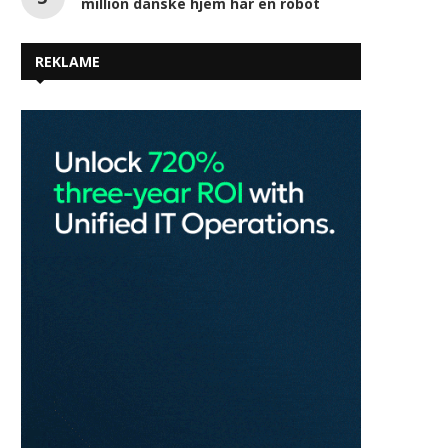
Søger du job? HimmerLand afholder
jobmesse for tredje gang
Fordobling på fire år: Næsten en halv
million danske hjem har en robot
REKLAME