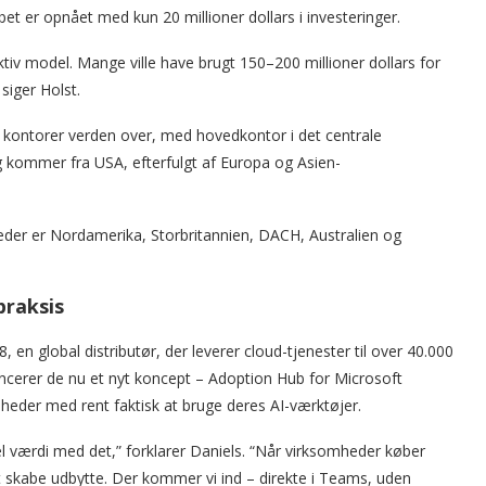
t er opnået med kun 20 millioner dollars i investeringer.
tiv model. Mange ville have brugt 150–200 millioner dollars for
siger Holst.
s kontorer verden over, med hovedkontor i det centrale
 kommer fra USA, efterfulgt af Europa og Asien-
eder er Nordamerika, Storbritannien, DACH, Australien og
praksis
en global distributør, der leverer cloud-tjenester til over 40.000
cerer de nu et nyt koncept – Adoption Hub for Microsoft
eder med rent faktisk at bruge deres AI-værktøjer.
l værdi med det,” forklarer Daniels. “Når virksomheder køber
at skabe udbytte. Der kommer vi ind – direkte i Teams, uden