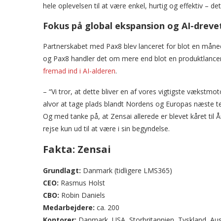
hele oplevelsen til at være enkel, hurtig og effektiv – det
Fokus på global ekspansion og AI-dreve
Partnerskabet med Pax8 blev lanceret for blot en måned
og Pax8 handler det om mere end blot en produktlancer
fremad ind i AI-alderen
.
– “Vi tror, at dette bliver en af vores vigtigste vækstmot
alvor at tage plads blandt Nordens og Europas næste te
Og med tanke på, at Zensai allerede er blevet kåret til
rejse kun ud til at være i sin begyndelse.
Fakta: Zensai
Grundlagt:
Danmark (tidligere LMS365)
CEO:
Rasmus Holst
CBO:
Robin Daniels
Medarbejdere:
ca. 200
Kontorer:
Danmark, USA, Storbritannien, Tyskland, Aus