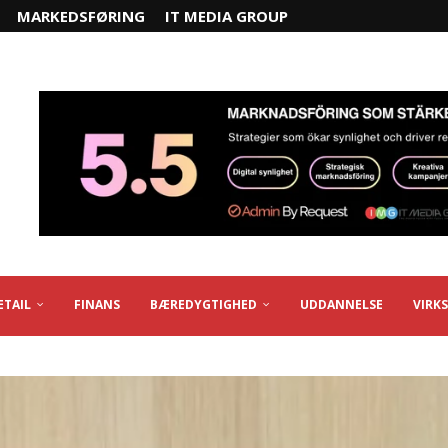
MARKEDSFØRING
IT MEDIA GROUP
ETAIL
FINANS
BÆREDYGTIGHED
UDDANNELSE
VIRK