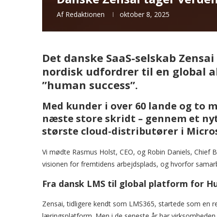
Af
Redaktionen
oktober 8, 2025
Det danske SaaS-selskab Zensai h
nordisk udfordrer til en global a
”human success”.
Med kunder i over 60 lande og to 
næste store skridt – gennem et ny
største cloud-distributører i Micr
Vi mødte Rasmus Holst, CEO, og Robin Daniels, Chief Bu
visionen for fremtidens arbejdsplads, og hvorfor samar
Fra dansk LMS til global platform for 
Zensai, tidligere kendt som LMS365, startede som en r
læringsplatform. Men i de seneste år har virksomheden 