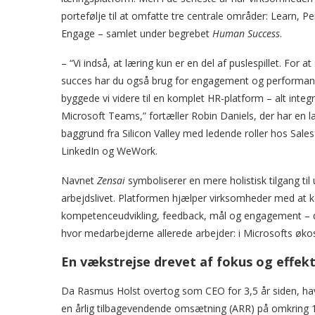
portefølje til at omfatte tre centrale områder: Learn, P
Engage – samlet under begrebet
Human Success
.
– “Vi indså, at læring kun er en del af puslespillet. For at
succes har du også brug for engagement og performan
byggede vi videre til en komplet HR-platform – alt integr
Microsoft Teams,” fortæller Robin Daniels, der har en l
baggrund fra Silicon Valley med ledende roller hos Sales
LinkedIn og WeWork.
Navnet
Zensai
symboliserer en mere holistisk tilgang til u
arbejdslivet. Platformen hjælper virksomheder med at 
kompetenceudvikling, feedback, mål og engagement – d
hvor medarbejderne allerede arbejder: i Microsofts øk
En vækstrejse drevet af fokus og effekt
Da Rasmus Holst overtog som CEO for 3,5 år siden, ha
en årlig tilbagevendende omsætning (ARR) på omkring 13 mi