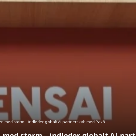
n med storm – indleder globalt AI-partnerskab med Pax8
 med storm – indleder globalt AI-pa