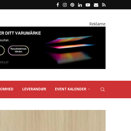
Reklame
SOMHED
LEVERANDØR
EVENT KALENDER