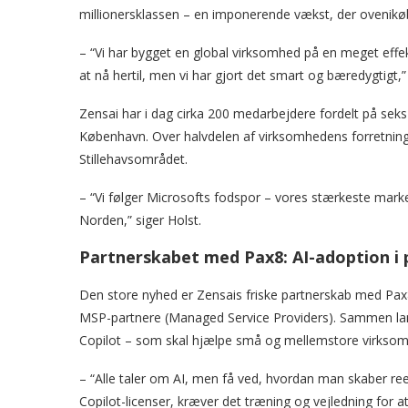
millionersklassen – en imponerende vækst, der ovenikøbe
– “Vi har bygget en global virksomhed på en meget effek
at nå hertil, men vi har gjort det smart og bæredygtigt,” 
Zensai har i dag cirka 200 medarbejdere fordelt på sek
København. Over halvdelen af virksomhedens forretning
Stillehavsområdet.
– “Vi følger Microsofts fodspor – vores stærkeste mark
Norden,” siger Holst.
Partnerskabet med Pax8: AI-adoption i 
Den store nyhed er Zensais friske partnerskab med Pax8, 
MSP-partnere (Managed Service Providers). Sammen lan
Copilot – som skal hjælpe små og mellemstore virksomh
– “Alle taler om AI, men få ved, hvordan man skaber ree
Copilot-licenser, kræver det træning og vejledning for 