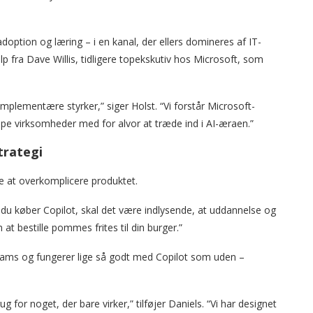
doption og læring – i en kanal, der ellers domineres af IT-
lp fra Dave Willis, tidligere topekskutiv hos Microsoft, som
mplementære styrker,” siger Holst. “Vi forstår Microsoft-
lpe virksomheder med for alvor at træde ind i AI-æraen.”
trategi
ke at overkomplicere produktet.
Når du køber Copilot, skal det være indlysende, at uddannelse og
at bestille pommes frites til din burger.”
 Teams og fungerer lige så godt med Copilot som uden –
for noget, der bare virker,” tilføjer Daniels. “Vi har designet