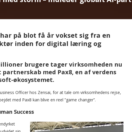
ar på blot få år vokset sig fra en
ktør inden for digital læring og
millioner brugere tager virksomheden nu
t partnerskab med Pax8, en af verdens
osoft-økosystemet.
siness Officer hos Zensai, for at tale om virksomhedens rejse,
bejdet med Pax8 kan blive en reel ”game changer”.
Human Success
endyrket
udvidet sin