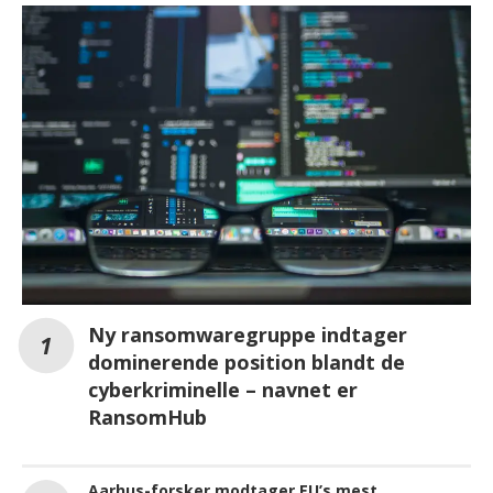
Ny ransomwaregruppe indtager
dominerende position blandt de
cyberkriminelle – navnet er
RansomHub
Aarhus-forsker modtager EU’s mest