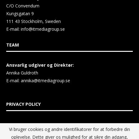
C/O Convendum
Kungsgatan 9
111 43 Stockholm, Sweden
E-mail:
info@itmediagroup.se
TEAM
Ansvarlig udgiver og Direktør:
Annika Guldroth
E-mail:
annika@itmediagroup.se
PRIVACY POLICY
IT MEDIA GROUP Data Privacy Policy
Vi bruger cookies og andre identifikatorer for at forbedre din
oplevelse. Dette giver os mulighed for at sikre din adgang,