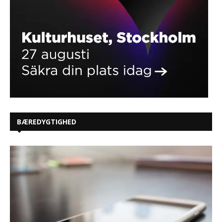
BÆREDYGTIGHED