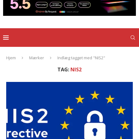
Hjem
Mærker
Indlæg tagget med "NIS2"
TAG:
NIS2