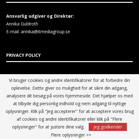
Ansvarlig udgiver og Direktør:
Annika Guldroth
E-mail:
annika@itmediagroup.se
PRIVACY POLICY
IT MEDIA GROUP Data Privacy Policy
Vi bruger cookies og andre identifikatorer for at forbedre din
oplevelse. Dette giver os mulighed for at sikre din adgang,
analysere dit besøg på vores hjemmeside. Det hjælper os med
at tilbyde dig personlig indhold og nem adgang til nyttige
oplysninger. Klik på "Jeg accepterer" for at acceptere vores brug
af cookies og andre identifikatorer eller klik på "Flere
oplysninger" for at justere dine valg.
jeg godkender
Flere oplysninger >>