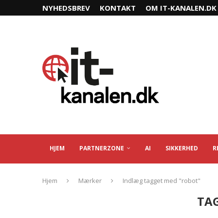
NYHEDSBREV
KONTAKT
OM IT-KANALEN.DK
HJEM
PARTNERZONE
AI
SIKKERHED
R
Hjem
Mærker
Indlæg tagget med "robot"
TA