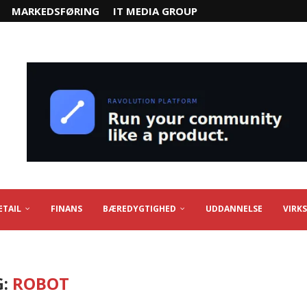
MARKEDSFØRING
IT MEDIA GROUP
ETAIL
FINANS
BÆREDYGTIGHED
UDDANNELSE
VIRK
G:
ROBOT