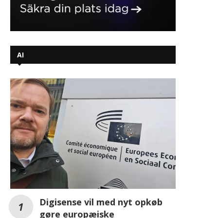
Digisense vil med nyt opkøb
gøre europæiske
virksomheder uafhængig af
USA
AI baserede systemer tænker
anderledes – kan de GxP valideres?