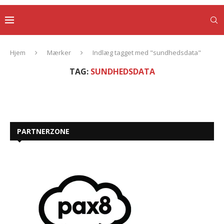
Hjem
Mærker
Indlæg tagget med "sundhedsdata"
TAG:
SUNDHEDSDATA
PARTNERZONE