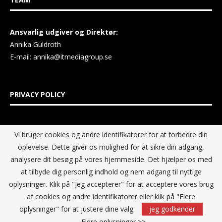
Ansvarlig udgiver og Direktør:
Annika Guldroth
E-mail:
annika@itmediagroup.se
PRIVACY POLICY
IT MEDIA GROUP Data Privacy Policy
Vi bruger cookies og andre identifikatorer for at forbedre din
oplevelse. Dette giver os mulighed for at sikre din adgang,
analysere dit besøg på vores hjemmeside. Det hjælper os med
at tilbyde dig personlig indhold og nem adgang til nyttige
oplysninger. Klik på "Jeg accepterer" for at acceptere vores brug
af cookies og andre identifikatorer eller klik på "Flere
oplysninger" for at justere dine valg.
jeg godkender
Flere oplysninger >>