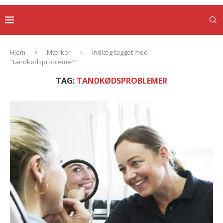
Hjem
Mærker
Indlæg tagget med
"tandkødsproblemer"
TAG:
TANDKØDSPROBLEMER