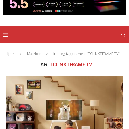
Hjem
Mærker
Indlæg tagget med "TCL NXTFRAME TV"
TAG:
TCL NXTFRAME TV