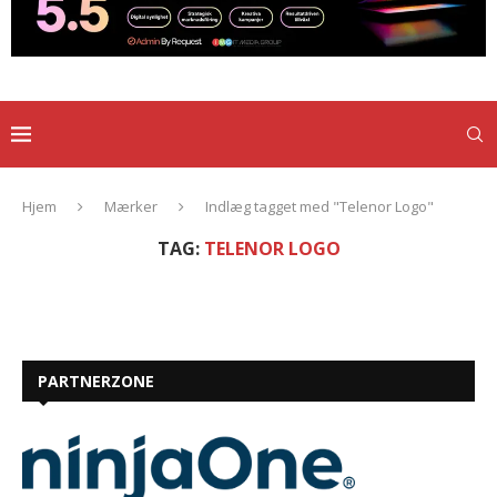
Hjem
Mærker
Indlæg tagget med "Telenor Logo"
TAG:
TELENOR LOGO
PARTNERZONE