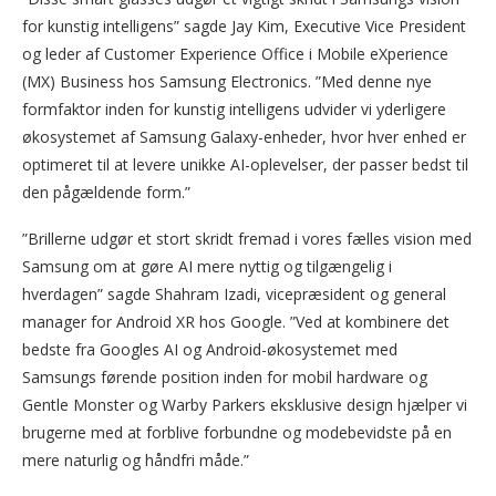
for kunstig intelligens” sagde Jay Kim, Executive Vice President
og leder af Customer Experience Office i Mobile eXperience
(MX) Business hos Samsung Electronics. ”Med denne nye
formfaktor inden for kunstig intelligens udvider vi yderligere
økosystemet af Samsung Galaxy-enheder, hvor hver enhed er
optimeret til at levere unikke AI-oplevelser, der passer bedst til
den pågældende form.”
”Brillerne udgør et stort skridt fremad i vores fælles vision med
Samsung om at gøre AI mere nyttig og tilgængelig i
hverdagen” sagde Shahram Izadi, vicepræsident og general
manager for Android XR hos Google. ”Ved at kombinere det
bedste fra Googles AI og Android-økosystemet med
Samsungs førende position inden for mobil hardware og
Gentle Monster og Warby Parkers eksklusive design hjælper vi
brugerne med at forblive forbundne og modebevidste på en
mere naturlig og håndfri måde.”