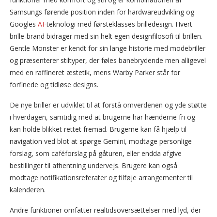
Samsungs førende position inden for hardwareudvikling og
Googles
AI
-teknologi med førsteklasses brilledesign. Hvert
brille-brand bidrager med sin helt egen designfilosofi til brillen.
Gentle Monster er kendt for sin lange historie med modebriller
og præsenterer stiltyper, der føles banebrydende men alligevel
med en raffineret æstetik, mens Warby Parker står for
forfinede og tidløse designs.
De nye briller er udviklet til at forstå omverdenen og yde støtte
i hverdagen, samtidig med at brugerne har hænderne fri og
kan holde blikket rettet fremad. Brugerne kan få hjælp til
navigation ved blot at spørge Gemini, modtage personlige
forslag, som caféforslag på gåturen, eller endda afgive
bestillinger til afhentning undervejs. Brugere kan også
modtage notifikationsreferater og tilføje arrangementer til
kalenderen.
Andre funktioner omfatter realtidsoversættelser med lyd, der