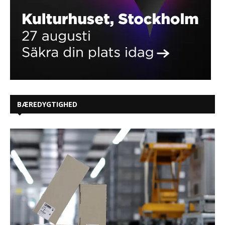
BÆREDYGTIGHED