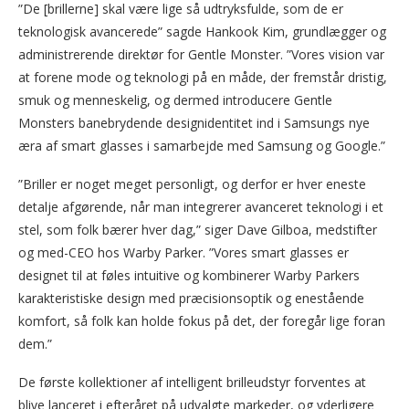
”De [brillerne] skal være lige så udtryksfulde, som de er
teknologisk avancerede” sagde Hankook Kim, grundlægger og
administrerende direktør for Gentle Monster. ”Vores vision var
at forene mode og teknologi på en måde, der fremstår dristig,
smuk og menneskelig, og dermed introducere Gentle
Monsters banebrydende designidentitet ind i Samsungs nye
æra af smart glasses i samarbejde med Samsung og Google.”
”Briller er noget meget personligt, og derfor er hver eneste
detalje afgørende, når man integrerer avanceret teknologi i et
stel, som folk bærer hver dag,” siger Dave Gilboa, medstifter
og med-CEO hos Warby Parker. ”Vores smart glasses er
designet til at føles intuitive og kombinerer Warby Parkers
karakteristiske design med præcisionsoptik og enestående
komfort, så folk kan holde fokus på det, der foregår lige foran
dem.”
De første kollektioner af intelligent brilleudstyr forventes at
blive lanceret i efteråret på udvalgte markeder, og yderligere