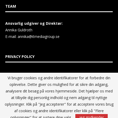
TEAM
Ansvarlig udgiver og Direktør:
Annika Guldroth
E-mail:
annika@itmediagroup.se
PRIVACY POLICY
IT MEDIA GROUP Data Privacy Policy
Vi bruger cookies og andre identifikatorer for at forbedre din
oplevelse. Dette giver os mulighed for at sikre din adgang,
analysere dit besøg på vores hjemmeside. Det hjælper os med
at tilbyde dig personlig indhold og nem adgang til nyttige
oplysninger. Klik på "Jeg accepterer" for at acceptere vores brug
af cookies og andre identifikatorer eller klik på "Flere
oplysninger" for at justere dine valg.
jeg godkender