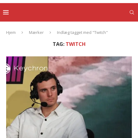
Hjem
Mærker
Indlæg tagget med "Twitch"
TAG:
TWITCH