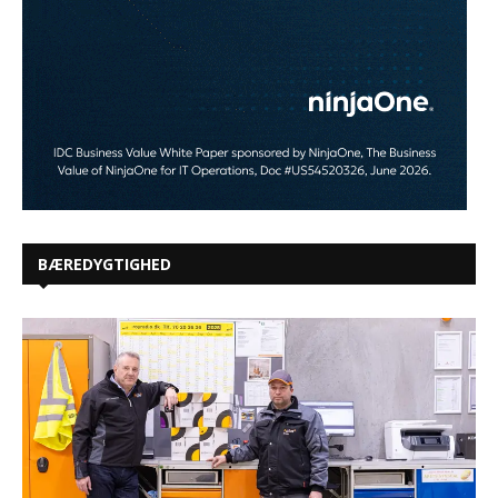
BÆREDYGTIGHED