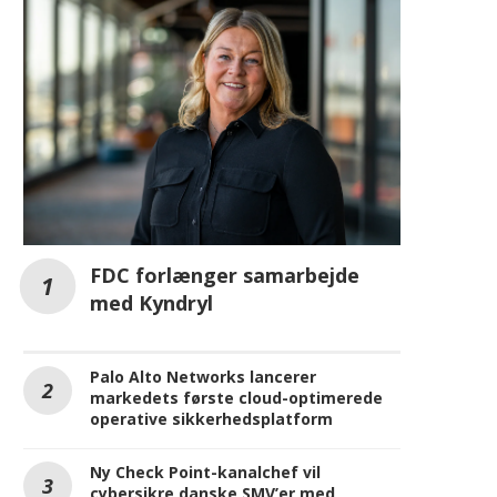
FDC forlænger samarbejde
med Kyndryl
Palo Alto Networks lancerer
markedets første cloud-optimerede
operative sikkerhedsplatform
Ny Check Point-kanalchef vil
cybersikre danske SMV’er med