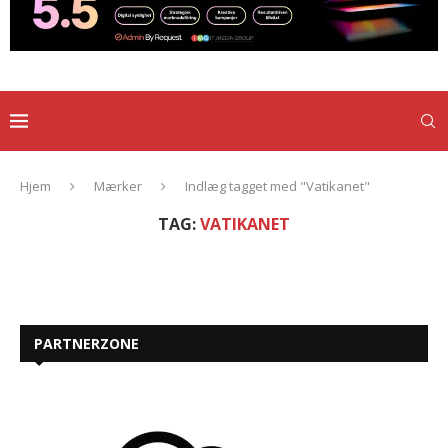
Hjem
Mærker
Indlæg tagget med "Vatikanet"
TAG:
VATIKANET
PARTNERZONE