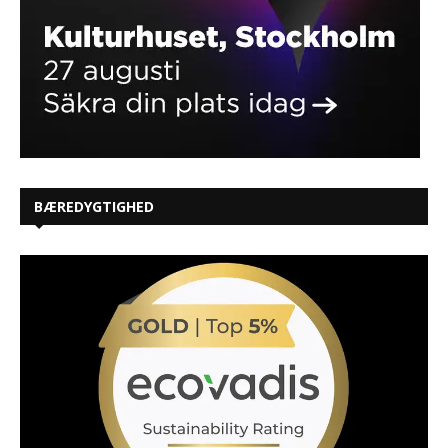
BÆREDYGTIGHED