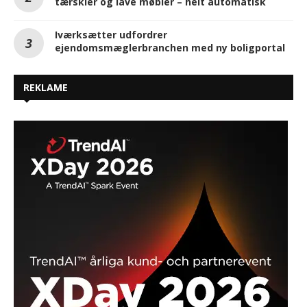
tærskler og lave møbler – helt automatisk
Iværksætter udfordrer
ejendomsmæglerbranchen med ny boligportal
REKLAME