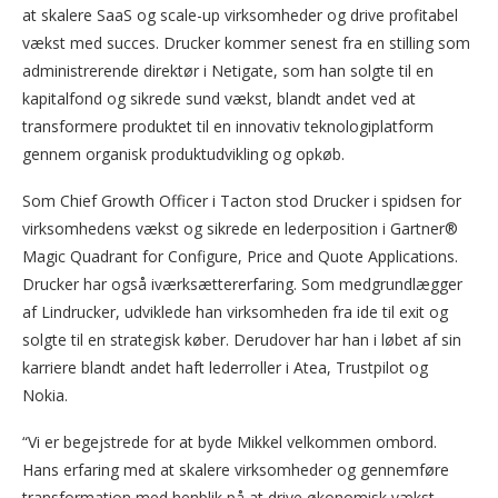
at skalere SaaS og scale-up virksomheder og drive profitabel
vækst med succes. Drucker kommer senest fra en stilling som
administrerende direktør i Netigate, som han solgte til en
kapitalfond og sikrede sund vækst, blandt andet ved at
transformere produktet til en innovativ teknologiplatform
gennem organisk produktudvikling og opkøb.
Som Chief Growth Officer i Tacton stod Drucker i spidsen for
virksomhedens vækst og sikrede en lederposition i Gartner®
Magic Quadrant for Configure, Price and Quote Applications.
Drucker har også iværksættererfaring. Som medgrundlægger
af Lindrucker, udviklede han virksomheden fra ide til exit og
solgte til en strategisk køber. Derudover har han i løbet af sin
karriere blandt andet haft lederroller i Atea, Trustpilot og
Nokia.
“Vi er begejstrede for at byde Mikkel velkommen ombord.
Hans erfaring med at skalere virksomheder og gennemføre
transformation med henblik på at drive økonomisk vækst