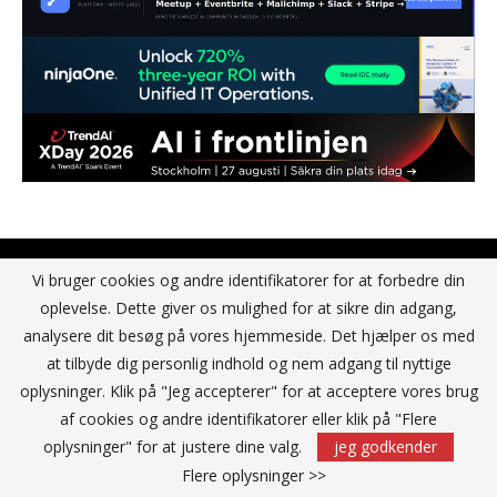
Vi bruger cookies og andre identifikatorer for at forbedre din
oplevelse. Dette giver os mulighed for at sikre din adgang,
KONTAKT
analysere dit besøg på vores hjemmeside. Det hjælper os med
at tilbyde dig personlig indhold og nem adgang til nyttige
IT Media Group AB
oplysninger. Klik på "Jeg accepterer" for at acceptere vores brug
C/O Convendum
af cookies og andre identifikatorer eller klik på "Flere
Kungsgatan 9
oplysninger" for at justere dine valg.
jeg godkender
111 43 Stockholm, Sweden
Flere oplysninger >>