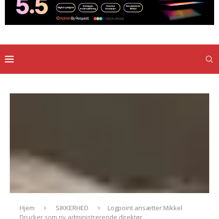
Hjem
SIKKERHED
Logpoint ansætter Mikkel
Drucker som ny administrerende direktør