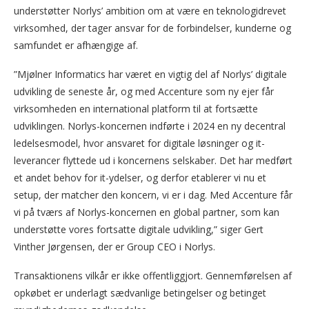
understøtter Norlys’ ambition om at være en teknologidrevet
virksomhed, der tager ansvar for de forbindelser, kunderne og
samfundet er afhængige af.
”Mjølner Informatics har været en vigtig del af Norlys’ digitale
udvikling de seneste år, og med Accenture som ny ejer får
virksomheden en international platform til at fortsætte
udviklingen. Norlys-koncernen indførte i 2024 en ny decentral
ledelsesmodel, hvor ansvaret for digitale løsninger og it-
leverancer flyttede ud i koncernens selskaber. Det har medført
et andet behov for it-ydelser, og derfor etablerer vi nu et
setup, der matcher den koncern, vi er i dag. Med Accenture får
vi på tværs af Norlys-koncernen en global partner, som kan
understøtte vores fortsatte digitale udvikling,” siger Gert
Vinther Jørgensen, der er Group CEO i Norlys.
Transaktionens vilkår er ikke offentliggjort. Gennemførelsen af
opkøbet er underlagt sædvanlige betingelser og betinget