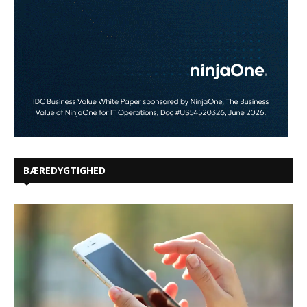
BÆREDYGTIGHED