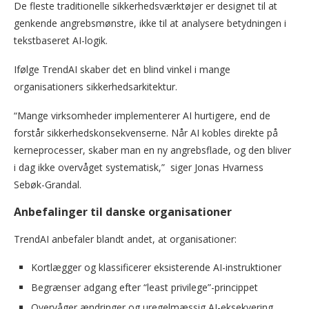
De fleste traditionelle sikkerhedsværktøjer er designet til at
genkende angrebsmønstre, ikke til at analysere betydningen i
tekstbaseret AI-logik.
Ifølge TrendAI skaber det en blind vinkel i mange
organisationers sikkerhedsarkitektur.
“Mange virksomheder implementerer AI hurtigere, end de
forstår sikkerhedskonsekvenserne. Når AI kobles direkte på
kerneprocesser, skaber man en ny angrebsflade, og den bliver
i dag ikke overvåget systematisk,” siger Jonas Hvarness
Sebøk-Grandal.
Anbefalinger til danske organisationer
TrendAI anbefaler blandt andet, at organisationer:
Kortlægger og klassificerer eksisterende AI-instruktioner
Begrænser adgang efter “least privilege”-princippet
Overvåger ændringer og uregelmæssig AI-eksekvering