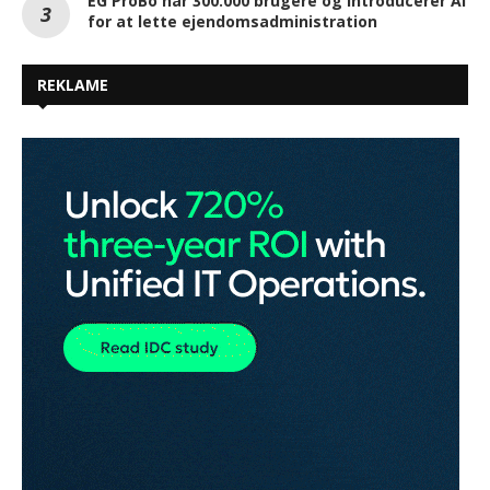
EG ProBo når 300.000 brugere og introducerer AI
for at lette ejendomsadministration
REKLAME