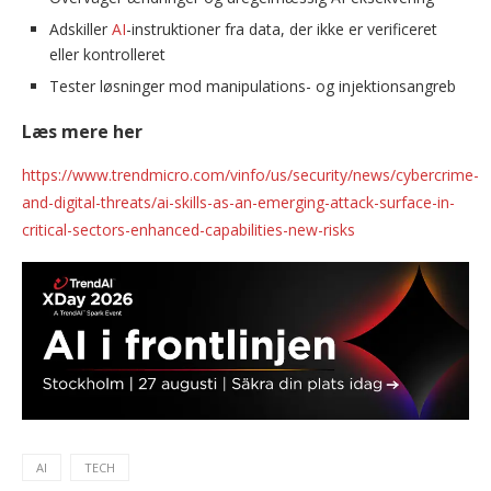
Adskiller
AI
-instruktioner fra data, der ikke er verificeret
eller kontrolleret
Tester løsninger mod manipulations- og injektionsangreb
Læs mere her
https://www.trendmicro.com/vinfo/us/security/news/cybercrime-
and-digital-threats/ai-skills-as-an-emerging-attack-surface-in-
critical-sectors-enhanced-capabilities-new-risks
AI
TECH