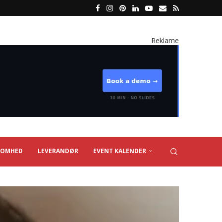
Reklame
SOMHED
LEVERANDØR
EVENT KALENDER