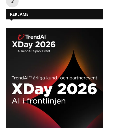
Australien vælger dansk
Første virksomhed opnår
forsvarssoftware
sikkerhedscertificerin
netværkskamerae
juli 23, 2026
juli 17, 2026