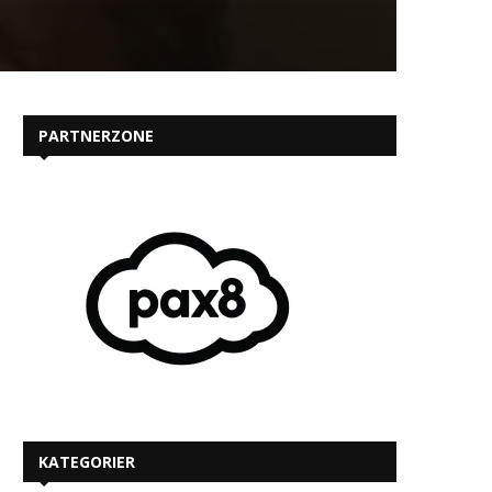
PARTNERZONE
KATEGORIER
MEST LÆSTE PÅ IT-KANALEN.DK