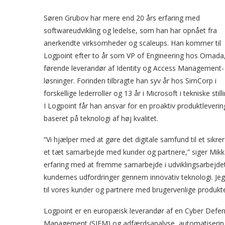
Søren Grubov har mere end 20 års erfaring med
softwareudvikling og ledelse, som han har opnået fra
anerkendte virksomheder og scaleups. Han kommer til
Logpoint efter to år som VP of Engineering hos Omada
førende leverandør af Identity og Access Management-
løsninger. Forinden tilbragte han syv år hos SimCorp i
forskellige lederroller og 13 år i Microsoft i tekniske still
I Logpoint får han ansvar for en proaktiv produktleverin
baseret på teknologi af høj kvalitet.
“Vi hjælper med at gøre det digitale samfund til et sikre
et tæt samarbejde med kunder og partnere,” siger Mikk
erfaring med at fremme samarbejde i udviklingsarbejdet, 
kundernes udfordringer gennem innovativ teknologi. Jeg 
til vores kunder og partnere med brugervenlige produkt
Logpoint er en europæisk leverandør af en Cyber Defen
Management (SIEM) og adfærdsanalyse, automatiserin