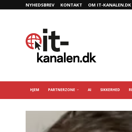
NYHEDSBREV
KONTAKT
OM IT-KANALEN.DK
HJEM
PARTNERZONE
AI
SIKKERHED
R