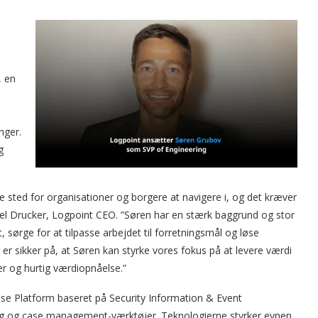
, en
inger.
g
re sted for organisationer og borgere at navigere i, og det kræver
el Drucker, Logpoint CEO. ”Søren har en stærk baggrund og stor
sørge for at tilpasse arbejdet til forretningsmål og løse
er sikker på, at Søren kan styrke vores fokus på at levere værdi
er og hurtig værdiopnåelse.”
se Platform baseret på Security Information & Event
g og case management-værktøjer. Teknologierne styrker evnen