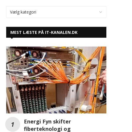
Energi Fyn skifter
fiberteknologi og
fremtidssikrer fibernettet på
Fyn
OnePlus Watch 3 salgsdato skubbes
til april 2025