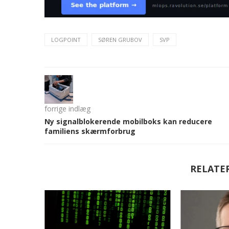
LOGPOINT
SØREN GRUBOV
SVP
forrige indlæg
Ny signalblokerende mobilboks kan reducere
familiens skærmforbrug
RELATE