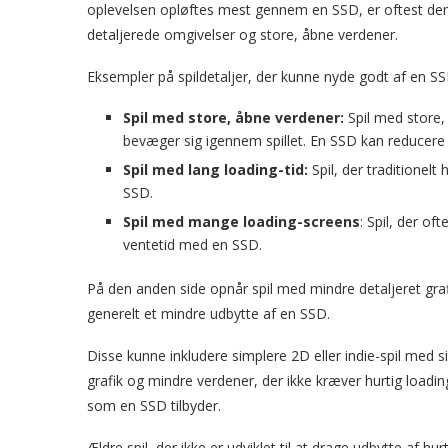
oplevelsen opløftes mest gennem en SSD, er oftest dem, 
detaljerede omgivelser og store, åbne verdener.
Eksempler på spildetaljer, der kunne nyde godt af en SS
Spil med store, åbne verdener:
Spil med store,
bevæger sig igennem spillet. En SSD kan reducere
Spil med lang loading-tid:
Spil, der traditionelt
SSD.
Spil med mange loading-screens
: Spil, der o
ventetid med en SSD.
På den anden side opnår spil med mindre detaljeret gra
generelt et mindre udbytte af en SSD.
Disse kunne inkludere simplere 2D eller indie-spil med s
grafik og mindre verdener, der ikke kræver hurtig loading
som en SSD tilbyder.
Ældre spil, der ikke er udviklet til at drage udbytte af hur