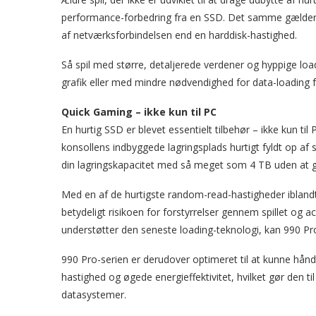
performance-forbedring fra en SSD. Det samme gælder f
af netværksforbindelsen end en harddisk-hastighed.
Så spil med større, detaljerede verdener og hyppige lo
grafik eller med mindre nødvendighed for data-loading 
Quick Gaming – ikke kun til PC
En hurtig SSD er blevet essentielt tilbehør – ikke kun ti
konsollens indbyggede lagringsplads hurtigt fyldt op af
din lagringskapacitet med så meget som 4 TB uden at
Med en af de hurtigste random-read-hastigheder iblandt
betydeligt risikoen for forstyrrelser gennem spillet og a
understøtter den seneste loading-teknologi, kan 990 Pr
990 Pro-serien er derudover optimeret til at kunne h
hastighed og øgede energieffektivitet, hvilket gør den ti
datasystemer.