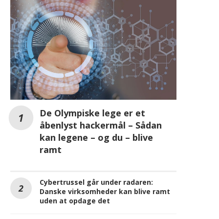
De Olympiske lege er et
åbenlyst hackermål – Sådan
kan legene – og du – blive
ramt
Cybertrussel går under radaren:
Danske virksomheder kan blive ramt
amsung Galaxy A57 5G og A37 5G
Samsung leder efter det
uden at opdage det
er nu tilgængelig verden over
fjernsyn i Norden