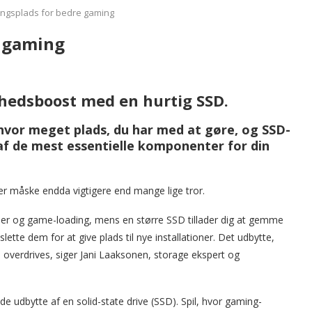
ingsplads for bedre gaming
e gaming
ghedsboost med en hurtig SSD.
vor meget plads, du har med at gøre, og SSD-
 af de mest essentielle komponenter for din
r måske endda vigtigere end mange lige tror.
ørsler og game-loading, mens en større SSD tillader dig at gemme
slette dem for at give plads til nye installationer. Det udbytte,
e overdrives, siger Jani Laaksonen, storage ekspert og
lde udbytte af en solid-state drive (SSD). Spil, hvor gaming-