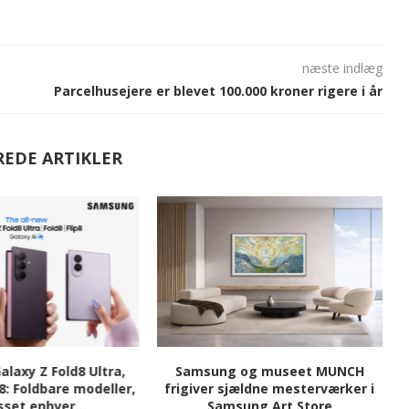
næste indlæg
Parcelhusejere er blevet 100.000 kroner rigere i år
REDE ARTIKLER
laxy Z Fold8 Ultra,
Samsung og museet MUNCH
S
p8: Foldbare modeller,
frigiver sjældne mesterværker i
sset enhver...
Samsung Art Store