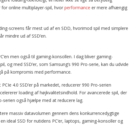
or online multiplayer-spil, hvor
performance
er mere afhængig
ading-screens får mest ud af en SDD, hvorimod spil med simplere
får mindre ud af SSD’en.
l PC’en men også til gaming-konsollen. I dag bliver gaming-
 spil, og med SSD’er, som Samsung’s 990 Pro-serie, kan du udvide
 gå på kompromis med performance.
 PCIe 4.0 SSD’er på markedet, reducerer 990 Pro-serien
ccelererer loading af højkvalitetsindhold. For avancerede spil, der
o-serien også hjælpe med at reducere lag.
åndtere massiv datavolumen gennem dens konkurrencedygtige
l en ideal SSD for nutidens PC’er, laptops, gaming-konsoller og