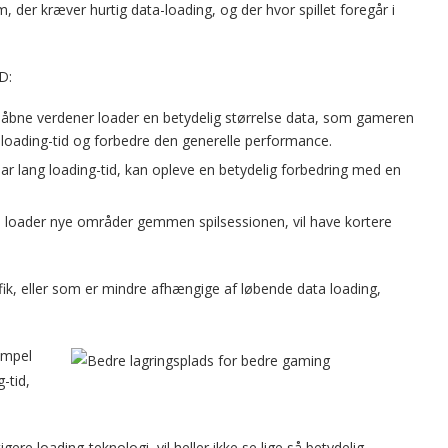
der kræver hurtig data-loading, og der hvor spillet foregår i
D:
 åbne verdener loader en betydelig størrelse data, som gameren
 loading-tid og forbedre den generelle performance.
 har lang loading-tid, kan opleve en betydelig forbedring med en
fte loader nye områder gemmen spilsessionen, vil have kortere
fik, eller som er mindre afhængige af løbende data loading,
impel
-tid,
tigere loading-teknologi, vil heller ikke se lige så betydelig