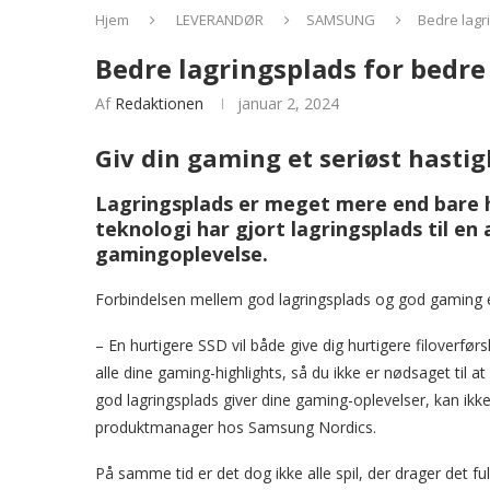
Hjem
LEVERANDØR
SAMSUNG
Bedre lagr
Bedre lagringsplads for bedr
Af
Redaktionen
januar 2, 2024
Giv din gaming et seriøst hasti
Lagringsplads er meget mere end bare h
teknologi har gjort lagringsplads til en
gamingoplevelse.
Forbindelsen mellem god lagringsplads og god gaming e
– En hurtigere SSD vil både give dig hurtigere filoverf
alle dine gaming-highlights, så du ikke er nødsaget til at 
god lagringsplads giver dine gaming-oplevelser, kan ikk
produktmanager hos Samsung Nordics.
På samme tid er det dog ikke alle spil, der drager det fu