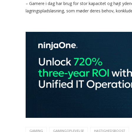
– Gamere i dag har brug for stor kapacitet og højt yde
lagringspladsløsning, som møder deres behov, konklude
GAMING
GAMINGOPLEVELSE
HASTIGHEDSBOOST