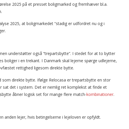
lse 2025 på et presset boligmarked og fremhæver bl.a.
n.
alyse 2025, at boligmarkedet “stadig er udfordret nu og i
er.
en understøtter også “trepartsbytte”. I stedet for at to bytter
es boliger i en trekant. I Danmark skal lejerne spørge udlejerne,
ovfæstet rettighed ligesom direkte bytte.
d som direkte bytte. Ifølge Relocasa er trepartsbytte en stor
r sat det i system. Det er nemlig ret komplekst at finde et
sbytte åbner logisk set for mange flere match-
kombinationer
.
 anden lejer, hvis betingelserne i lejeloven er opfyldt.