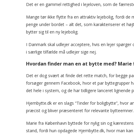
Det er en gammel rettighed i lejeloven, som de færreste
Mange tør ikke flytte fra en attraktiv lejebolig, fordi d
penge under bordet – alt det, som karakteriserer et hø
bytter sig til en ny lejebolig.
I Danmark skal udlejer acceptere, hvis en lejer spørger
i særlige tilfælde må udlejer sige nej.
Hvordan finder man en at bytte med? Marie 
Det er dog svært at finde det rette match, for begge parte
forsøger gennem Facebook, hvor et par byttegrupper h
det hele i system, og de har tidligere lanceret lignende p
Hjembytte.dk er en slags “Tinder for boligbytte”, hvor 
præcist og bliver præsenteret for relevante bytteemner.
Marie fra København byttede for nylig sin og kærestens 
stand, fordi hun opdagede Hjembytte.dk, hvor man kan