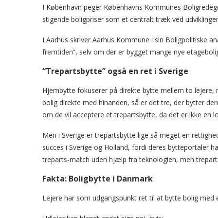
I København peger Københavns Kommunes Boligredegøre
stigende boligpriser som et centralt træk ved udviklinge
I Aarhus skriver Aarhus Kommune i sin Boligpolitiske an
fremtiden”, selv om der er bygget mange nye etagebolig
“Trepartsbytte” også en ret i Sverige
Hjembytte fokuserer på direkte bytte mellem to lejere, m
bolig direkte med hinanden, så er det tre, der bytter der
om de vil acceptere et trepartsbytte, da det er ikke en l
Men i Sverige er trepartsbytte lige så meget en rettighe
succes i Sverige og Holland, fordi deres bytteportaler ha
treparts-match uden hjælp fra teknologien, men trepart
Fakta: Boligbytte i Danmark
Lejere har som udgangspunkt ret til at bytte bolig med en