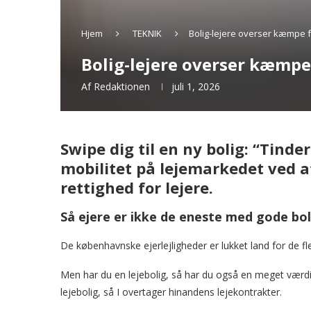
Hjem
TEKNIK
Bolig-lejere overser kæmpe for
Bolig-lejere overser kæmpe 
Af
Redaktionen
juli 1, 2026
Swipe dig til en ny bolig: “Tinde
mobilitet på lejemarkedet ved at
rettighed for lejere.
Så ejere er ikke de eneste med gode bo
De københavnske ejerlejligheder er lukket land for de f
Men har du en lejebolig, så har du også en meget værdi
lejebolig, så I overtager hinandens lejekontrakter.