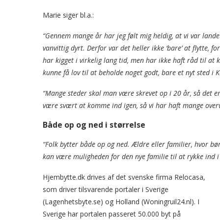
Marie siger bl.a.:
“Gennem mange år har jeg følt mig heldig, at vi var landet i
vanvittig dyrt. Derfor var det heller ikke ‘bare’ at flytte, f
har kigget i virkelig lang tid, men har ikke haft råd til at 
kunne få lov til at beholde noget godt, bare et nyt sted i 
“Mange steder skal man være skrevet op i 20 år, så det er 
være svært at komme ind igen, så vi har haft mange overv
Både op og ned i størrelse
“Folk bytter både op og ned. Ældre eller familier, hvor bø
kan være muligheden for den nye familie til at rykke ind i
Hjembytte.dk drives af det svenske firma Relocasa,
som driver tilsvarende portaler i Sverige
(Lagenhetsbyte.se) og Holland (Woningruil24.nl). I
Sverige har portalen passeret 50.000 byt på