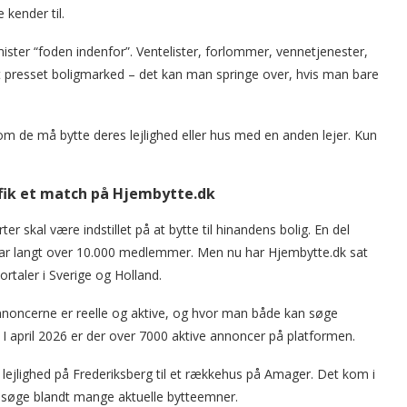
 kender til.
e mister “foden indenfor”. Ventelister, forlommer, vennetjenester,
jt presset boligmarked – det kan man springe over, hvis man bare
 om de må bytte deres lejlighed eller hus med en anden lejer. Kun
fik et match på Hjembytte.dk
r skal være indstillet på at bytte til hinandens bolig. En del
ar langt over 10.000 medlemmer. Men nu har Hjembytte.dk sat
ortaler i Sverige og Holland.
annoncerne er reelle og aktive, og hvor man både kan søge
 I april 2026 er der over 7000 aktive annoncer på platformen.
lejlighed på Frederiksberg til et rækkehus på Amager. Det kom i
 søge blandt mange aktuelle bytteemner.