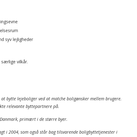
lingsevne
oelsesrum
d syv lejligheder
særlige vilkår.
e at bytte lejeboliger ved at matche boligønsker mellem brugere.
kte relevante byttepartnere på.
 Danmark, primært i de større byer.
agt i 2004, som også står bag tilsvarende boligbyttetjenester i