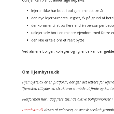
Udlejer kan blandt andet sige nej, hvis:
lejeren ikke har boet i boligen i mindst tre år
den nye lejer vurderes uegnet, fx på grund af beta
der kommer til at bo flere end én person per beb
udlejer selv bor i en mindre ejendom med færre en
der ikke er tale om et reelt bytte
Ved almene boliger, kollegier og lignende kan der gælde 
Om Hjembytte.dk
Hjembytte.dk er en platform, der gør det lettere for lejer
Tjenesten tilbyder en struktureret måde at finde og konta
Platformen har i dag flere tusinde aktive boligannoncer i
Hjembytte.dk
drives af Relocasa, et svensk selskab grundl