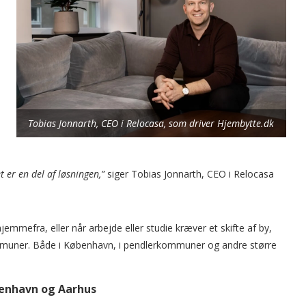
Tobias Jonnarth, CEO i Relocasa, som driver Hjembytte.dk
t er en del af løsningen,”
siger Tobias Jonnarth, CEO i Relocasa
r hjemmefra, eller når arbejde eller studie kræver et skifte af by,
kommuner. Både i København, i pendlerkommuner og andre større
benhavn og Aarhus