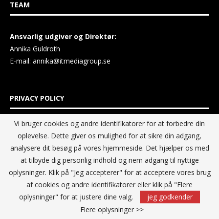
TEAM
Ansvarlig udgiver og Direktør:
Annika Guldroth
E-mail:
annika@itmediagroup.se
PRIVACY POLICY
Vi bruger cookies og andre identifikatorer for at forbedre din
IT MEDIA GROUP Data Privacy Policy
oplevelse. Dette giver os mulighed for at sikre din adgang,
analysere dit besøg på vores hjemmeside. Det hjælper os med
at tilbyde dig personlig indhold og nem adgang til nyttige
oplysninger. Klik på "Jeg accepterer" for at acceptere vores brug
af cookies og andre identifikatorer eller klik på "Flere
oplysninger" for at justere dine valg.
jeg godkender
Flere oplysninger >>