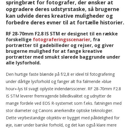
springbræt for fotografer, der ønsker at
opgradere deres udstyrstaske, så brugerne
kan udvide deres kreative muligheder og
forbedre deres evner til at fortælle historier.
RF 28-70mm F2.8 IS STM er designet til en række
forskellige
fotograferingsscenarier
, fra
portrætter til gadebilleder og rejser, og giver
brugerne mulighed for at fange kreative
portrætter med smukt slørede baggrunde under
alle lysforhold.
Den hurtige faste blænde på f/2,8 er ideel til fotografering
under dårlige lysforhold og fanger alt fra falmende »blue
hour«-lys til svagt oplyste indendørsscener. RF 28-70mm F2.8
IS STM leverer fremragende billedkvalitet og udnytter de
mange fordele ved EOS R-systemet som f.eks. fatningen med
stor diameter og Canons anerkendte optiske teknologier.
Dette vejrbestandige objektiv er bygget med pålidelighed for
øje, især under barske forhold, og det kan også klare mere