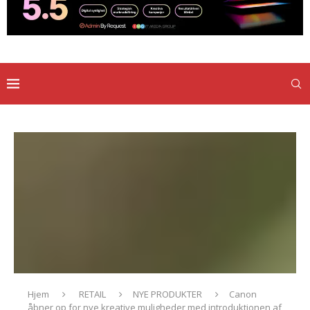
Hjem
RETAIL
NYE PRODUKTER
Canon
åbner op for nye kreative muligheder med introduktionen af