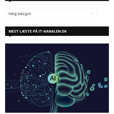
MEST LÆSTE PÅ IT-KANALEN.DK