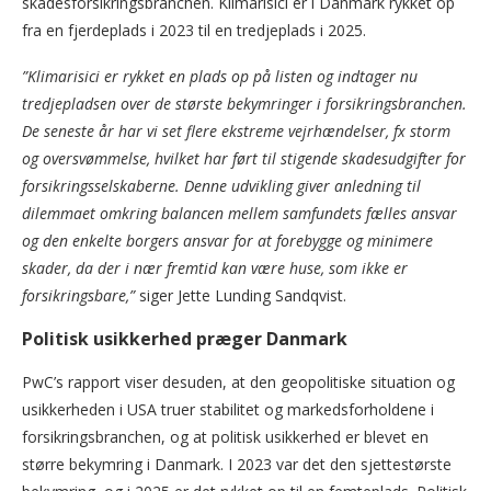
skadesforsikringsbranchen. Klimarisici er i Danmark rykket op
fra en fjerdeplads i 2023 til en tredjeplads i 2025.
”Klimarisici er rykket en plads op på listen og indtager nu
tredjepladsen over de største bekymringer i forsikringsbranchen.
De seneste år har vi set flere ekstreme vejrhændelser, fx storm
og oversvømmelse, hvilket har ført til stigende skadesudgifter for
forsikringsselskaberne. Denne udvikling giver anledning til
dilemmaet omkring balancen mellem samfundets fælles ansvar
og den enkelte borgers ansvar for at forebygge og minimere
skader, da der i nær fremtid kan være huse, som ikke er
forsikringsbare,”
siger Jette Lunding Sandqvist.
Politisk usikkerhed præger Danmark
PwC’s rapport viser desuden, at den geopolitiske situation og
usikkerheden i USA truer stabilitet og markedsforholdene i
forsikringsbranchen, og at politisk usikkerhed er blevet en
større bekymring i Danmark. I 2023 var det den sjettestørste