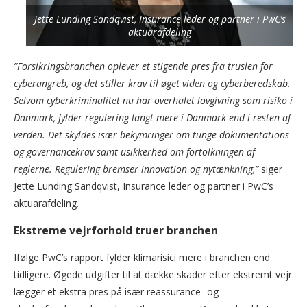
Jette Lunding Sandqvist, Insurance leder og partner i PwC’s
aktuarafdeling
”Forsikringsbranchen oplever et stigende pres fra truslen for
cyberangreb, og det stiller krav til øget viden og cyberberedskab.
Selvom cyberkriminalitet nu har overhalet lovgivning som risiko i
Danmark, fylder regulering langt mere i Danmark end i resten af
verden. Det skyldes især bekymringer om tunge dokumentations-
og governancekrav samt usikkerhed om fortolkningen af
reglerne. Regulering bremser innovation og nytænkning,”
siger
Jette Lunding Sandqvist, Insurance leder og partner i PwC’s
aktuarafdeling.
Ekstreme vejrforhold truer branchen
Ifølge PwC’s rapport fylder klimarisici mere i branchen end
tidligere. Øgede udgifter til at dække skader efter ekstremt vejr
lægger et ekstra pres på især reassurance- og