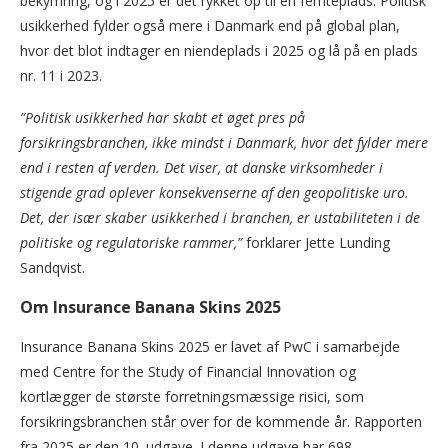
bekymring, og i 2025 er det rykket op til en femteplads. Politisk
usikkerhed fylder også mere i Danmark end på global plan,
hvor det blot indtager en niendeplads i 2025 og lå på en plads
nr. 11 i 2023.
”Politisk usikkerhed har skabt et øget pres på
forsikringsbranchen, ikke mindst i Danmark, hvor det fylder mere
end i resten af verden. Det viser, at danske virksomheder i
stigende grad oplever konsekvenserne af den geopolitiske uro.
Det, der især skaber usikkerhed i branchen, er ustabiliteten i de
politiske og regulatoriske rammer,”
forklarer Jette Lunding
Sandqvist.
Om Insurance Banana Skins 2025
Insurance Banana Skins 2025 er lavet af PwC i samarbejde
med Centre for the Study of Financial Innovation og
kortlægger de største forretningsmæssige risici, som
forsikringsbranchen står over for de kommende år. Rapporten
fra 2025 er den 10. udgave. I denne udgave har 698