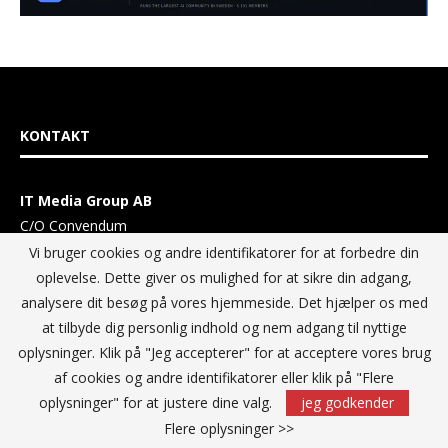
KONTAKT
IT Media Group AB
C/O Convendum
Kungsgatan 9
Vi bruger cookies og andre identifikatorer for at forbedre din
111 43 Stockholm, Sweden
oplevelse. Dette giver os mulighed for at sikre din adgang,
E-mail:
info@itmediagroup.se
analysere dit besøg på vores hjemmeside. Det hjælper os med
at tilbyde dig personlig indhold og nem adgang til nyttige
TEAM
oplysninger. Klik på "Jeg accepterer" for at acceptere vores brug
af cookies og andre identifikatorer eller klik på "Flere
oplysninger" for at justere dine valg.
jeg godkender
Ansvarlig udgiver og Direktør:
Flere oplysninger >>
Annika Guldroth