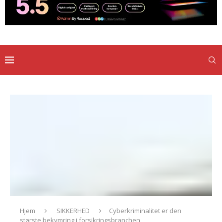
Hjem
SIKKERHED
Cyberkriminalitet er den
største bekymring i forsikringsbranchen